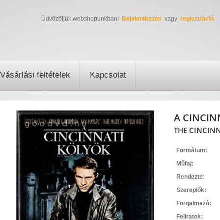
Üdvözöljük webshopunkban!
Bejelentkezés
vagy
regisztráció
Vásárlási feltételek
Kapcsolat
A CINCIN
THE CINCINN
Formátum:
Műfaj:
Rendezte:
Szereplők:
Forgalmazó:
Feliratok: