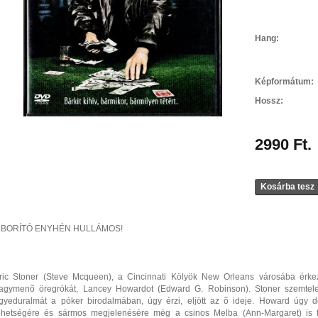
Hang:
Képformátum:
Hossz:
2990 Ft.
Kosárba tesz
 BORÍTÓ ENYHÉN HULLÁMOS!
ric Stoner (Steve Mcqueen), a Cincinnati Kölyök New Orleans városába érkezik
agymenõ öregrókát, Lancey Howardot (Edward G. Robinson). Stoner szemtelenü
gyeduralmát a póker birodalmában, úgy érzi, eljött az õ ideje. Howard úgy d
ehetségére és sármos megjelenésére még a csinos Melba (Ann-Margaret) is f