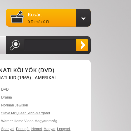
Kosár:
0 Termék 0 Ft.
NATI KÖLYÖK (DVD)
ATI KID (1965) - AMERIKAI
DVD
Dráma
Norman Jewison
Steve McQueen
,
Ann-Margaret
Warner Home Video Magyarország
Spanyol
,
Portugál
,
Német
,
Magyar
,
Lengyel
,