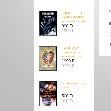
h
A
BÉRGYILKOSOK
VIADALA (FÓRUM
HOME KIADÁS) DVD
E
990 Ft.

1990 Ft.




HAWAII, OSLO

(ODEON KIADÁS -
SORSZÁMOZOTT)
1990 Ft.
3990 Ft.
ROBBANÁSVESZÉLY
(DVD)
500 Ft.
990 Ft.