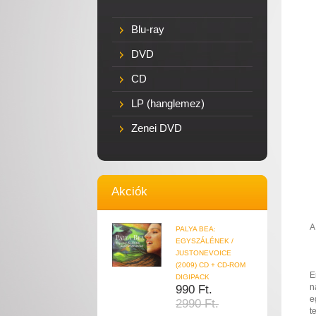
Blu-ray
DVD
CD
LP (hanglemez)
Zenei DVD
Akciók
A
PALYA BEA:
EGYSZÁLÉNEK /
JUSTONEVOICE
(2009) CD + CD-ROM
E
DIGIPACK
n
990 Ft.
e
2990 Ft.
t