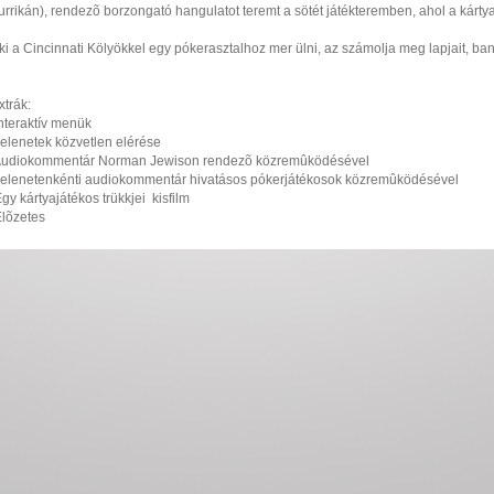
urrikán), rendezõ borzongató hangulatot teremt a sötét játékteremben, ahol a kártya
ki a Cincinnati Kölyökkel egy pókerasztalhoz mer ülni, az számolja meg lapjait, ban
xtrák:
 Interaktív menük
 Jelenetek közvetlen elérése
 Audiokommentár Norman Jewison rendezõ közremûködésével
 Jelenetenkénti audiokommentár hivatásos pókerjátékosok közremûködésével
 Egy kártyajátékos trükkjei  kisfilm
 Elõzetes