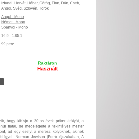
Izlandi
,
Horvát
,
Héber
,
Görög
,
Finn
,
Dán
,
Cseh
,
Angol
,
Svéd
,
Szlovén
,
Török
Angol - Mono
Német - Mono
Spanyol - Mono
16:9 - 1.85:1
99 perc
Raktáron
Használt
, hogy kihívja a 30-as évek póker-királyát, a
l fiatal, de megelégelte a tekintélyes mester
önt, ad egy esélyt a merész kölyöknek, akinek
elfigyel. Norman Jewison (Forró éjszakában, A