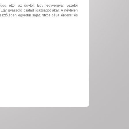
ügg ettõl az ügytõl. Egy fegyvergyár vezetõi
Egy gyászoló család igazságot akar. A névtelen
ztõjében egyedül saját, titkos célja érdekli: és