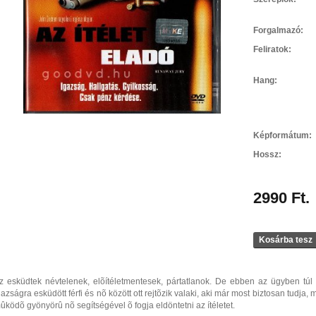
Forgalmazó:
Feliratok:
Hang:
Képformátum:
Hossz:
2990 Ft.
Kosárba tesz
z esküdtek névtelenek, elõítéletmentesek, pártatlanok. De ebben az ügyben túl n
gazságra esküdött férfi és nõ között ott rejtõzik valaki, aki már most biztosan tudja, 
ûködõ gyönyörû nõ segítségével õ fogja eldöntetni az ítéletet.