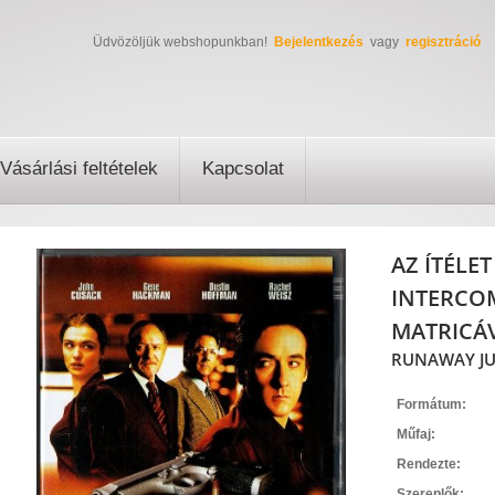
Üdvözöljük webshopunkban!
Bejelentkezés
vagy
regisztráció
Vásárlási feltételek
Kapcsolat
AZ ÍTÉLE
INTERCO
MATRICÁ
RUNAWAY JUR
Formátum:
Műfaj:
Rendezte:
Szereplők: