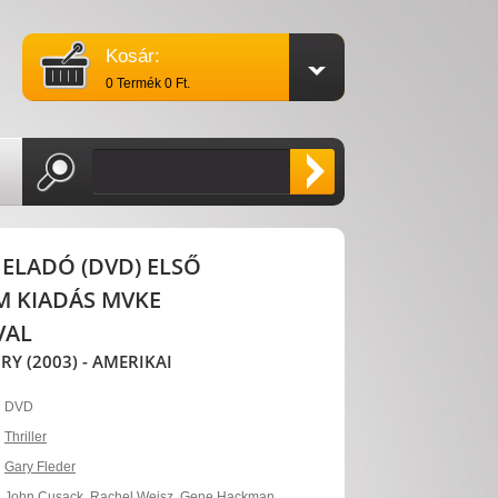
Kosár:
0 Termék 0 Ft.
T ELADÓ (DVD) ELSŐ
M KIADÁS MVKE
VAL
Y (2003) - AMERIKAI
DVD
Thriller
Gary Fleder
John Cusack
,
Rachel Weisz
,
Gene Hackman
,