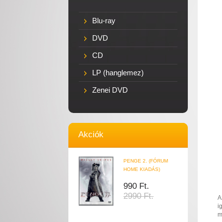
Blu-ray
DVD
CD
LP (hanglemez)
Zenei DVD
Akciók
PENGE 2. (FÓRUM
HOME KIADÁS)
990 Ft.
2990 Ft.
A
i
m