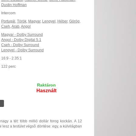
Dustin Hoffman
Intercom
Portugál
,
Török
,
Magyar
,
Lengyel
,
Héber
,
Görög
,
Cseh
,
Arab
,
Angol
Magyar - Dolby Surround
Angol - Dolby Digital 5.1
Cseh - Dolby Surround
Lengyel - Dolby Surround
16:9 - 2.35:1
122 perc
Raktáron
Használt
agy a tét: több millió dollár forog kockán. A 12
mi lesz a testület végsõ döntése: egy, a külvilágban