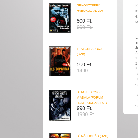
GENGSZTEREK
K
HÁBORÚJA (DVD)
m
e
500 Ft.
s
990 Ft.
E
I
J
TESTŐRPÁRBAJ
A
(DVD)
2
2
500 Ft.
K
1490 Ft.
-
-
-
-
BÉRGYILKOSOK
-
VIADALA (FÓRUM
-
HOME KIADÁS) DVD
-
990 Ft.
1990 Ft.
RÉMÁLOMPÁR (DVD)