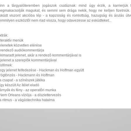
inn a tárgyalóteremben jogászok csatáznak: mind úgy érzik, a karrierjük f
egmakacsolják magukat, és semmi sem drága nekik, hogy ne kelljen fizetniük. 
sküdt viszont akcióba lép - a kapzsiság és romlottság, hazugság és árulás útves
emmilyen eszköztõl nem riad vissza, hogy odavezesse az esküdteket...
xtrák:
nteraktív menük
elenetek közvetlen elérése
 rendezõ audiókommentárja
 kimaradt jelenet, akár a rendezõ kommentárjával is
 jelenet a szereplõk kommentárjával
isfilmek:
 egy jelenet felfedezése - Hackman és Hoffman együtt
 rögtönzés - Hackmann és Hoffman
 a csapat - a színészek játéka
 így készült Az ítélet eladó
 árnyék és fény - az operatõri munka
 Nem Orleans víziója - a díszlettervezés
 a ritmus - a vágástechnika hatalma