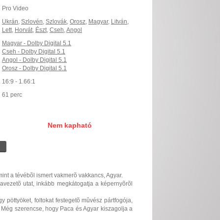
Pro Video
Ukrán
,
Szlovén
,
Szlovák
,
Orosz
,
Magyar
,
Litván
,
Lett
,
Horvát
,
Észt
,
Cseh
,
Angol
Magyar - Dolby Digital 5.1
Cseh - Dolby Digital 5.1
Angol - Dolby Digital 5.1
Orosz - Dolby Digital 5.1
16:9 - 1.66:1
61 perc
Nem kapható
mint a tévébõl ismert vakmerõ vakkancs, Agyar.
zavezetõ utat, inkább megkátogatja a képernyõrõl
 pöttyöket, foltokat festegetõ mûvész pártfogója,
. Még szerencse, hogy Paca és Agyar kiszagolja a