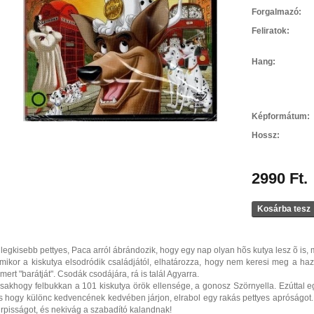
Forgalmazó:
Feliratok:
Hang:
Képformátum:
Hossz:
2990 Ft.
Kosárba tesz
 legkisebb pettyes, Paca arról ábrándozik, hogy egy nap olyan hõs kutya lesz õ is, 
mikor a kiskutya elsodródik családjától, elhatározza, hogy nem keresi meg a ha
smert "barátját". Csodák csodájára, rá is talál Agyarra.
sakhogy felbukkan a 101 kiskutya örök ellensége, a gonosz Szörnyella. Ezúttal egy
s hogy különc kedvencének kedvében járjon, elrabol egy rakás pettyes apróságot
urpisságot, és nekivág a szabadító kalandnak!