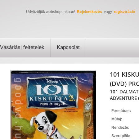
Üdvözöljük webshopunkban!
Bejelentkezés
vagy
regisztráció
Vásárlási feltételek
Kapcsolat
101 KISKU
(DVD) PR
101 DALMAT
ADVENTURE (
Formátum:
Műfaj:
Rendezte:
Szereplők: