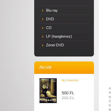
Blu-ray
DVD
CD
LP (hanglemez)
Zenei DVD
Akciók
FELTÁMADÁS
A
500 Ft.
A
i
990 Ft.
C
é
t