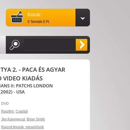
Kosár:
0 Termék 0 Ft.
TYA 2. - PACA ÉS AGYAR
O VIDEO KIADÁS
IANS II: PATCHS LONDON
2002) - USA
DVD
Rajzfilm
,
Családi
Jim Kammerud
,
Brian Smith
Rajzolt figurák, mesehõsök