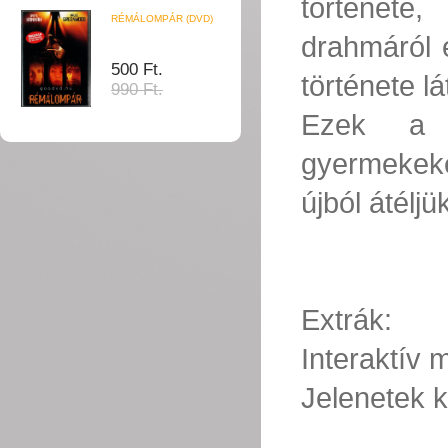
története
RÉMÁLOMPÁR (DVD)
drahmáról 
500 Ft.
története lá
990 Ft.
Ezek a r
gyermekeke
újból átéljü
Extrák:
Interaktív
Jelenetek k