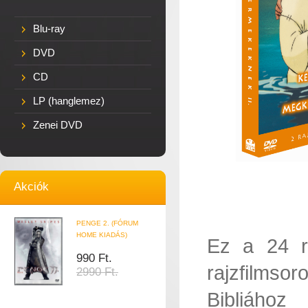
Blu-ray
DVD
CD
LP (hanglemez)
Zenei DVD
Akciók
PENGE 2. (FÓRUM
HOME KIADÁS)
Ez a 24 ré
990 Ft.
rajzfilmso
2990 Ft.
Bibliához