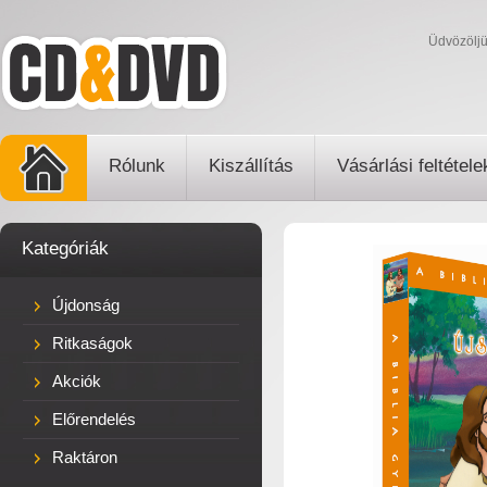
Üdvözölj
Rólunk
Kiszállítás
Vásárlási feltétele
Kategóriák
Újdonság
Ritkaságok
Akciók
Előrendelés
Raktáron