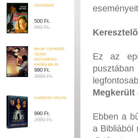
eseményeit
CSAPDÁBAN
500 Ft.
990 Ft.
Keresztel
BIN-JIP: LOPAKODÓ
Ez az epi
LELKEK
(EGYLEMEZES
KIADÁS) BIN JIP
pusztában 
990 Ft.
3990 Ft.
legfontosab
Megkerült 
A KÖNNYEK VÖLGYE
990 Ft.
Ebben a bû
2990 Ft.
a Bibliábó