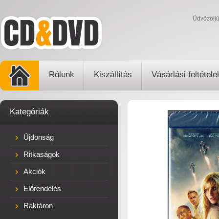
Üdvözölj
Rólunk
Kiszállítás
Vásárlási feltétele
Kategóriák
Újdonság
Ritkaságok
Akciók
Előrendelés
Raktáron