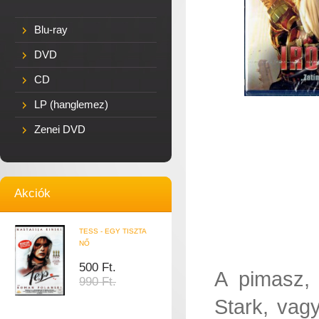
Blu-ray
DVD
CD
LP (hanglemez)
Zenei DVD
Akciók
TESS - EGY TISZTA
NŐ
500 Ft.
A pimasz, 
990 Ft.
Stark, vag