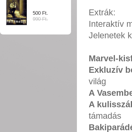
Extrák:
500 Ft.
990 Ft.
Interaktív
Jelenetek k
Marvel-kis
Exkluzív b
világ
A Vasembe
A kulisszá
támadás
Bakiparád