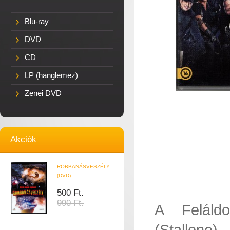
Blu-ray
DVD
CD
LP (hanglemez)
Zenei DVD
Akciók
ROBBANÁSVESZÉLY
(DVD)
500 Ft.
990 Ft.
A Feláldo
(Stallone