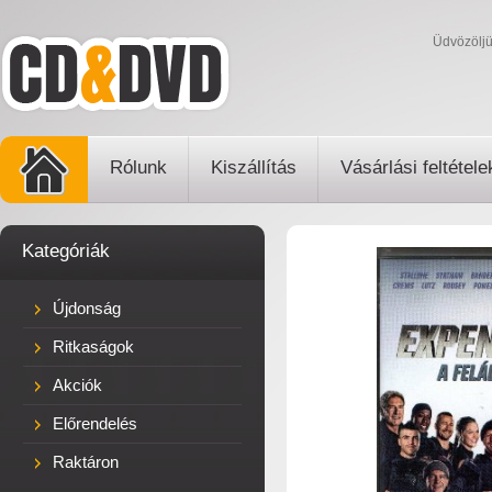
Üdvözölj
Rólunk
Kiszállítás
Vásárlási feltétele
Kategóriák
Újdonság
Ritkaságok
Akciók
Előrendelés
Raktáron