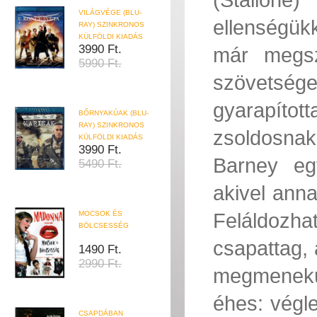
VILÁGVÉGE (BLU-
ellenségük
RAY) SZINKRONOS
KÜLFÖLDI KIADÁS
3990 Ft.
már megszá
5990 Ft.
szövetsége
gyarapított
BŐRNYAKÚAK (BLU-
RAY) SZINKRONOS
zsoldosnak
KÜLFÖLDI KIADÁS
3990 Ft.
Barney eg
5490 Ft.
akivel anna
Feláldozha
MOCSOK ÉS
BÖLCSESSÉG
csapattag,
1490 Ft.
2990 Ft.
megmenekü
éhes: végle
CSAPDÁBAN