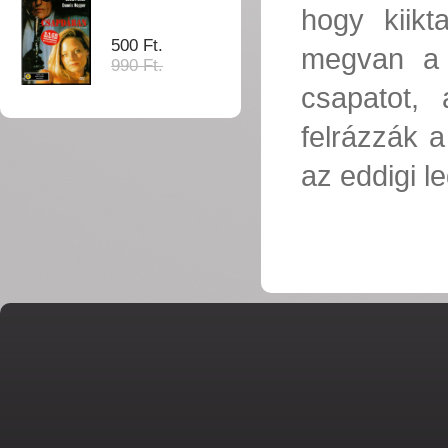
hogy kiik
500 Ft.
megvan a m
990 Ft.
csapatot, 
felrázzák 
az eddigi 