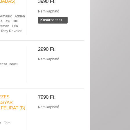
IADÁS)
3990 Ft.
Nem kapható
 Amalric
Adrien
Kosárba tesz
de Law
Bill
tzman
Léa
Tony Revolori
2990 Ft.
Nem kapható
arisa Tomei
EZES
7990 Ft.
MAGYAR
Nem kapható
FELIRAT (B)
n
Tom