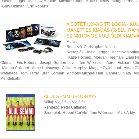
Heath Ledger
Matthew Modine
Michael Caine
Katie Holmes
Morgan Freema
Gary Oldman
Eric Roberts
A SÖTÉT LOVAG TRILÓGIA - K
MAKETTES KIADÁS (6xBLU-RAY)
SZINKRONOS KÜLFÖLDI KIADV
Műfaj:
Rendező:
Christopher Nolan
Szereplők:
Heath Ledger
Matthew Modin
Katie Holmes
Morgan Freeman
Liam N
Oldman
Eric Roberts
Joseph Gordon-Levitt
Tom Wilkinson
Aaron Eckhart
Chr
Marion Cotillard
Anne Hathaway
Cillian Murphy
Maggie Gyllenhaal
Aidan Gi
Watanabe
Tom Hardy
Burn Gorman
Anthony Michael Hall
Daniel Sunjata
Al
Mendelsohn
ALUL SEMMI (BLU-RAY)
Műfaj:
Vígjáték
Vígjáték
Rendező:
Peter Cattaneo
Szereplők:
Robert Carlyle
Tom Wilkinson
Mark Addy