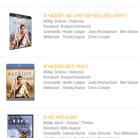
A HAZAFI (4K UHD BD+BD) (BLU-RAY)
Műfaj:
Dráma
Háborús
Rendező:
Roland Emmerich
Szereplők:
Heath Ledger
Joely Richardson
Mel Gibso
Wilkinson
Tcheky Karyo
Chris Cooper
A HAZAFI (BLU-RAY)
Műfaj:
Dráma
Háborús
Rendező:
Roland Emmerich
Szereplők:
Heath Ledger
Joely Richardson
Mel Gibso
Wilkinson
Tcheky Karyo
Chris Cooper
A HÓ HATALMA
Műfaj:
Akció
Dráma
Thriller
Rendező:
Bille August
Szereplők:
Gabriel Byrne
Julia Ormond
Tom Wilkinson