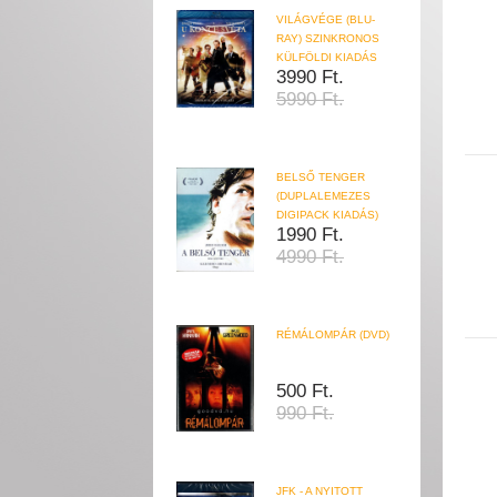
VILÁGVÉGE (BLU-
RAY) SZINKRONOS
KÜLFÖLDI KIADÁS
3990 Ft.
5990 Ft.
BELSŐ TENGER
(DUPLALEMEZES
DIGIPACK KIADÁS)
1990 Ft.
4990 Ft.
RÉMÁLOMPÁR (DVD)
500 Ft.
990 Ft.
JFK - A NYITOTT