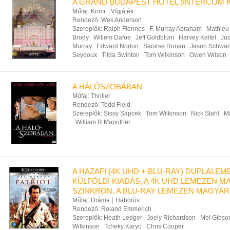
A GRAND BUDAPEST HOTEL (INTERCOM K
Műfaj:
Krimi
Vígjáték
Rendező:
Wes Anderson
Szereplők:
Ralph Fiennes
F. Murray Abraham
Mathieu
Brody
Willem Dafoe
Jeff Goldblum
Harvey Keitel
Ju
Murray
Edward Norton
Saoirse Ronan
Jason Schwar
Seydoux
Tilda Swinton
Tom Wilkinson
Owen Wilson
A HÁLÓSZOBÁBAN
Műfaj:
Thriller
Rendező:
Todd Field
Szereplők:
Sissy Sapcek
Tom Wilkinson
Nick Stahl
M
William R.Mapother
A HAZAFI (4K UHD + BLU-RAY) DUPLALEM
KÜLFÖLDI KIADÁS, A 4K UHD LEMEZEN 
SZINKRON, A BLU-RAY LEMEZEN MAGYAR 
Műfaj:
Dráma
Háborús
Rendező:
Roland Emmerich
Szereplők:
Heath Ledger
Joely Richardson
Mel Gibso
Wilkinson
Tcheky Karyo
Chris Cooper