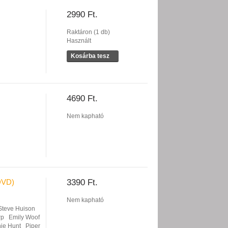
2990 Ft.
Raktáron (1 db)
Használt
Kosárba tesz
4690 Ft.
Nem kapható
DVD)
3390 Ft.
Nem kapható
Steve Huison
rp
Emily Woof
ie Hunt
Piper