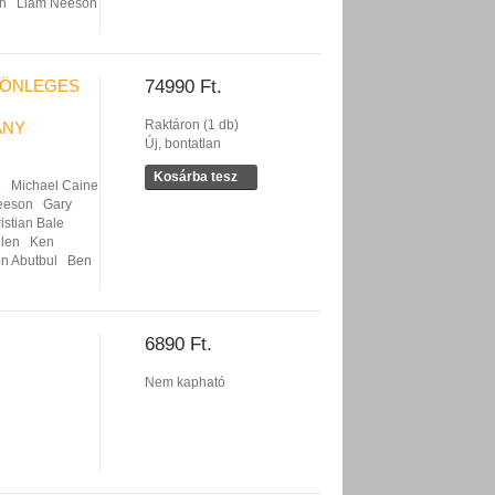
n
Liam Neeson
ÜLÖNLEGES
74990 Ft.
Raktáron (1 db)
ÁNY
Új, bontatlan
Kosárba tesz
e
Michael Caine
eeson
Gary
istian Bale
llen
Ken
on Abutbul
Ben
6890 Ft.
Nem kapható