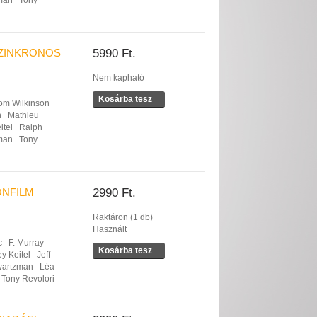
man
Tony
SZINKRONOS
5990 Ft.
Nem kapható
Kosárba tesz
om Wilkinson
n
Mathieu
itel
Ralph
man
Tony
ONFILM
2990 Ft.
Raktáron (1 db)
Használt
c
F. Murray
Kosárba tesz
y Keitel
Jeff
wartzman
Léa
Tony Revolori