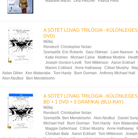
Matthew Marsh
Ona Fletcher
Patrick Field
A SÖTÉT LOVAG TRILÓGIA - KÜLÖNLEGES 
DVD)
Műfaj:
Rendező:
Christopher Nolan
Szereplők:
Eric Roberts
Gary Oldman
Liam Neeson
M
Katie Holmes
Michael Caine
Matthew Modine
Heath
Joseph Gordon-Levitt
Tom Wilkinson
Aaron Eckhart
Marion Cotillard
Anne Hathaway
Cillian Murphy
Mag
Aidan Gillen
Ken Watanabe
Tom Hardy
Burn Gorman
Anthony Michael Hall
Alon Abutbul
Ben Mendelsohn
A SÖTÉT LOVAG TRILÓGIA - KÜLÖNLEGES 
BD + 1 DVD + 5 GRAFIKA) (BLU-RAY)
Műfaj:
Rendező:
Christopher Nolan
Szereplők:
Ben Mendelsohn
Alon Abutbul
Daniel Sunj
Michael Hall
Burn Gorman
Tom Hardy
Ken Watanab
Maggie Gyllenhaal
Cillian Murphy
Anne Hathaway
Christian Bale
Aaron Eckhart
Tom Wilkinson
Joseph 