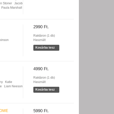
on Stoner
Jacob
Paula Marshall
2990 Ft.
Raktáron (1 db)
kinson
Használt
Kosárba tesz
4990 Ft.
Raktáron (1 db)
hy
Katie
Használt
ne
Liam Neeson
Kosárba tesz
HOME
5990 Ft.