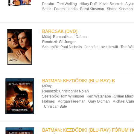
Perabo
Tom Welling
Hilary Duff
Kevin Schmidt
Alys
Smith
Forrest Landis
Brent Kinsman
Shane Kinsman
BÁRCSAK (DVD)
Műfaj:
Romantikus
Dráma
Rendező:
Gil Junger
Szereplők:
Paul Nicholls
Jennifer Love Hewitt
Tom Wil
BATMAN: KEZDŐDIK! (BLU-RAY) B
Műfaj:
Rendező:
Christopher Nolan
Szereplők:
Tom Wilkinson
Ken Watanabe
Cillian Murp
Holmes
Morgan Freeman
Gary Oldman
Michael Cai
Christian Bale
BATMAN: KEZDŐDIK! (BLU-RAY) FÓRUM 