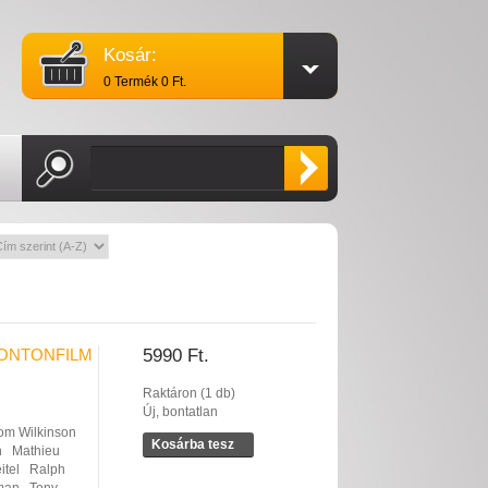
Kosár:
0 Termék 0 Ft.
BONTONFILM
5990 Ft.
Raktáron (1 db)
Új, bontatlan
om Wilkinson
Kosárba tesz
n
Mathieu
itel
Ralph