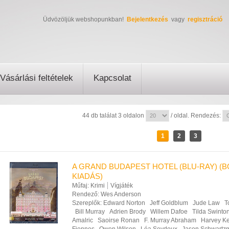
Üdvözöljük webshopunkban!
Bejelentkezés
vagy
regisztráció
Vásárlási feltételek
Kapcsolat
44 db találat 3 oldalon
/ oldal. Rendezés:
1
2
3
A GRAND BUDAPEST HOTEL (BLU-RAY) (
KIADÁS)
Műfaj:
Krimi
Vígjáték
Rendező:
Wes Anderson
Szereplők:
Edward Norton
Jeff Goldblum
Jude Law
T
Bill Murray
Adrien Brody
Willem Dafoe
Tilda Swinto
Amalric
Saoirse Ronan
F. Murray Abraham
Harvey Ke