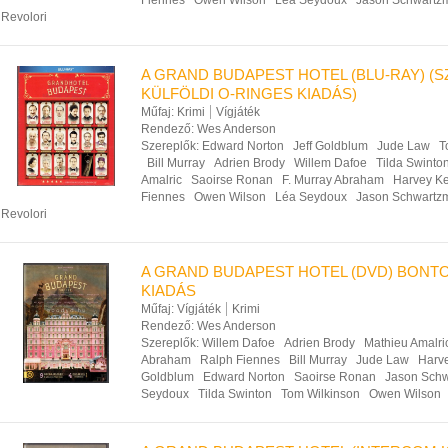
Fiennes
Owen Wilson
Léa Seydoux
Jason Schwartz
Revolori
A GRAND BUDAPEST HOTEL (BLU-RAY) (
KÜLFÖLDI O-RINGES KIADÁS)
Műfaj:
Krimi
Vígjáték
Rendező:
Wes Anderson
Szereplők:
Edward Norton
Jeff Goldblum
Jude Law
T
Bill Murray
Adrien Brody
Willem Dafoe
Tilda Swinto
Amalric
Saoirse Ronan
F. Murray Abraham
Harvey Ke
Fiennes
Owen Wilson
Léa Seydoux
Jason Schwartz
Revolori
A GRAND BUDAPEST HOTEL (DVD) BONT
KIADÁS
Műfaj:
Vígjáték
Krimi
Rendező:
Wes Anderson
Szereplők:
Willem Dafoe
Adrien Brody
Mathieu Amalri
Abraham
Ralph Fiennes
Bill Murray
Jude Law
Harve
Goldblum
Edward Norton
Saoirse Ronan
Jason Sch
Seydoux
Tilda Swinton
Tom Wilkinson
Owen Wilson