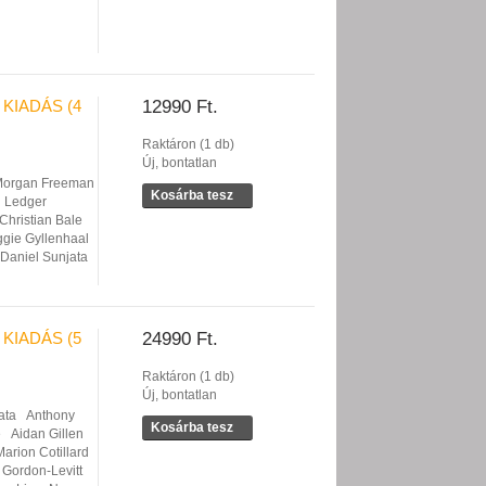
KIADÁS (4
12990 Ft.
Raktáron (1 db)
Új, bontatlan
organ Freeman
Kosárba tesz
 Ledger
Christian Bale
gie Gyllenhaal
Daniel Sunjata
KIADÁS (5
24990 Ft.
Raktáron (1 db)
Új, bontatlan
ata
Anthony
Kosárba tesz
e
Aidan Gillen
Marion Cotillard
Gordon-Levitt