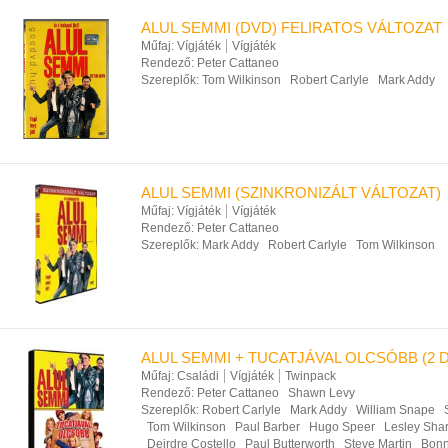
ALUL SEMMI (DVD) FELIRATOS VÁLTOZAT
Műfaj:
Vígjáték
Vígjáték
Rendező:
Peter Cattaneo
Szereplők:
Tom Wilkinson
Robert Carlyle
Mark Addy
ALUL SEMMI (SZINKRONIZÁLT VÁLTOZAT)
Műfaj:
Vígjáték
Vígjáték
Rendező:
Peter Cattaneo
Szereplők:
Mark Addy
Robert Carlyle
Tom Wilkinson
ALUL SEMMI + TUCATJÁVAL OLCSÓBB (2 
Műfaj:
Családi
Vígjáték
Twinpack
Rendező:
Peter Cattaneo
Shawn Levy
Szereplők:
Robert Carlyle
Mark Addy
William Snape
Tom Wilkinson
Paul Barber
Hugo Speer
Lesley Sha
Deirdre Costello
Paul Butterworth
Steve Martin
Bonn