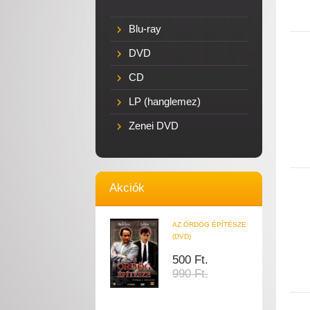
Blu-ray
DVD
CD
LP (hanglemez)
Zenei DVD
Akciók
AZ ÖRDÖG ÉPÍTÉSZE
(DVD)
500 Ft.
990 Ft.