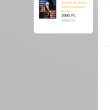
DOSSZIÉ (FELIRATOS
KÜLFÖLDI KIADÁSÚ
BLU-RAY)
3990 Ft.
5990 Ft.