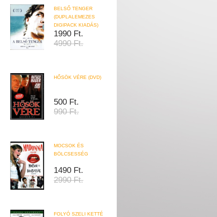
BELSŐ TENGER
(DUPLALEMEZES
DIGIPACK KIADÁS)
1990 Ft.
4990 Ft.
HŐSÖK VÉRE (DVD)
500 Ft.
990 Ft.
MOCSOK ÉS
BÖLCSESSÉG
1490 Ft.
2990 Ft.
FOLYÓ SZELI KETTÉ