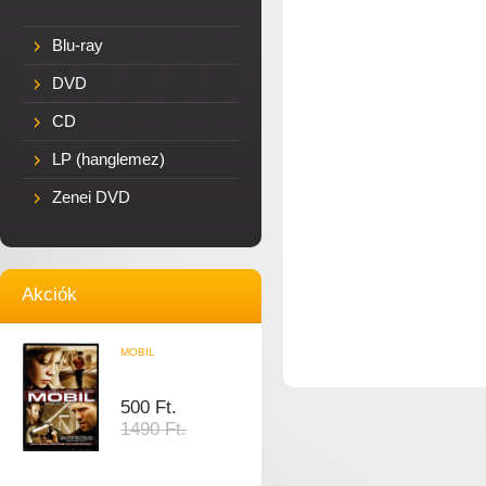
Blu-ray
DVD
CD
LP (hanglemez)
Zenei DVD
Akciók
MOBIL
500 Ft.
1490 Ft.