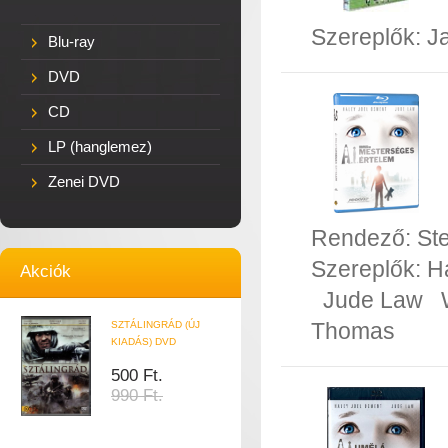
Szereplők:
J
Blu-ray
DVD
CD
LP (hanglemez)
Zenei DVD
Rendező:
St
Szereplők:
H
Akciók
Jude Law
Thomas
SZTÁLINGRÁD (ÚJ
KIADÁS) DVD
500 Ft.
990 Ft.