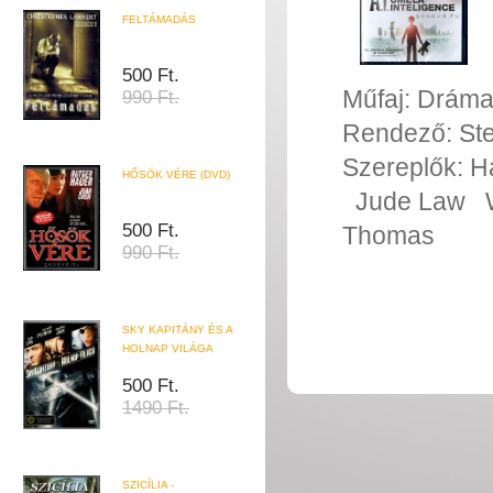
FELTÁMADÁS
500 Ft.
Műfaj:
Drám
990 Ft.
Rendező:
St
Szereplők:
H
HŐSÖK VÉRE (DVD)
Jude Law
500 Ft.
Thomas
990 Ft.
SKY KAPITÁNY ÉS A
HOLNAP VILÁGA
500 Ft.
1490 Ft.
SZICÍLIA -