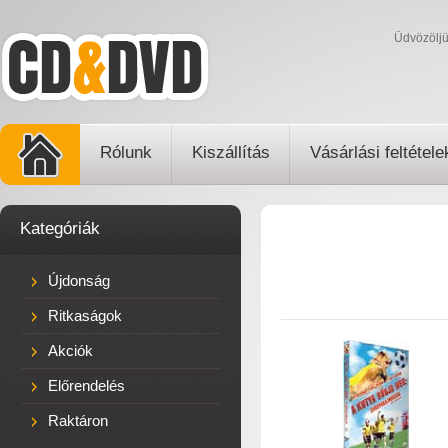
Üdvözölj
Rólunk
Kiszállítás
Vásárlási feltétele
Kategóriák
Újdonság
Ritkaságok
Akciók
Előrendelés
Raktáron