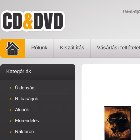
Üdvözölj
Rólunk
Kiszállítás
Vásárlási feltétele
Kategóriák
Újdonság
Ritkaságok
Akciók
Előrendelés
Raktáron