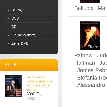
Bellucci
Mai
Blu-ray
DVD
CD
LP (hanglemez)
Zenei DVD
Paltrow
Jud
Hoffman
Ja
Akciók
James Reb
Stefania Ro
JFK - A NYITOTT
DOSSZIÉ (FELIRATOS
Alessandro 
KÜLFÖLDI KIADÁSÚ
BLU-RAY)
3990 Ft.
5990 Ft.