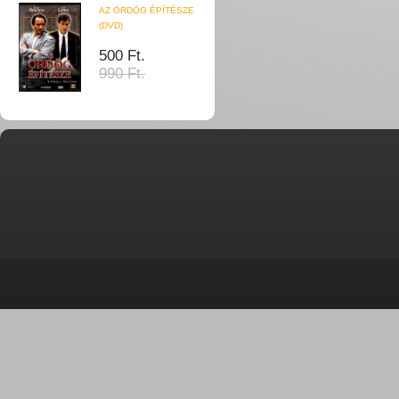
AZ ÖRDÖG ÉPÍTÉSZE
(DVD)
500 Ft.
990 Ft.