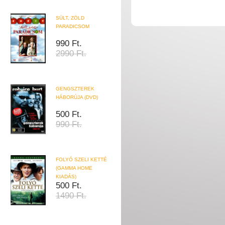
SÜLT, ZÖLD
PARADICSOM
990 Ft.
2990 Ft.
GENGSZTEREK
HÁBORÚJA (DVD)
500 Ft.
990 Ft.
FOLYÓ SZELI KETTÉ
(GAMMA HOME
KIADÁS)
500 Ft.
1490 Ft.