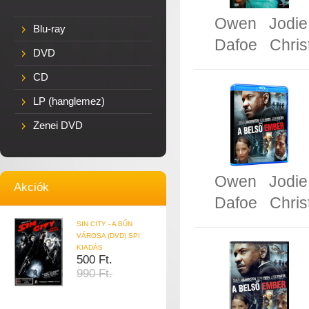
Owen
Jodie
Blu-ray
Dafoe
Chri
DVD
CD
LP (hanglemez)
Zenei DVD
Owen
Jodie
Akciók
Dafoe
Chri
SIN CITY - A BŰN
VÁROSA (DVD) SPI
KIADÁS
500 Ft.
990 Ft.