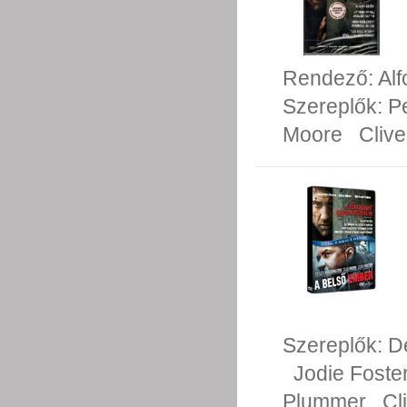
Rendező:
Al
Szereplők:
P
Moore
Cliv
Szereplők:
D
Jodie Foste
Plummer
Cl