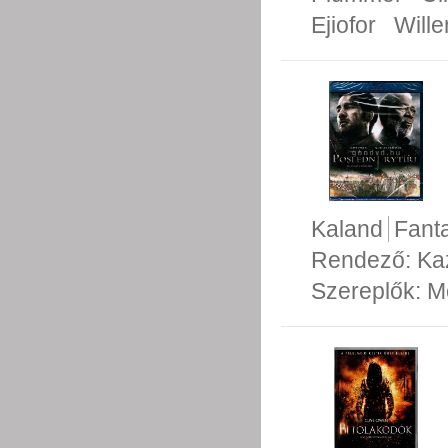
Ejiofor
Will
Kaland
Fant
Rendező:
Ka
Szereplők:
M