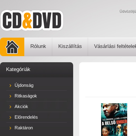
Üdvözölj
Rólunk
Kiszállítás
Vásárlási feltétele
Kategóriák
Újdonság
Ritkaságok
Akciók
Előrendelés
Raktáron