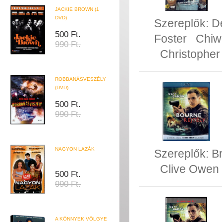
JACKIE BROWN (1
DVD)
Szereplők:
D
500 Ft.
Foster
Chiwe
990 Ft.
Christophe
ROBBANÁSVESZÉLY
(DVD)
500 Ft.
990 Ft.
NAGYON LAZÁK
Szereplők:
B
Clive Owen
500 Ft.
990 Ft.
A KÖNNYEK VÖLGYE