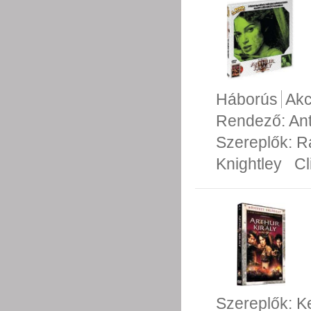
Háborús
Akc
Rendező:
An
Szereplők:
R
Knightley
Cl
Szereplők:
Ke