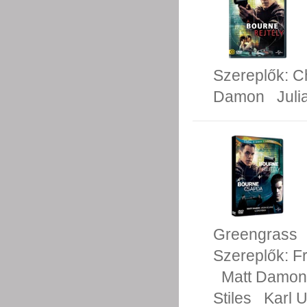
Szereplők:
C
Damon
Juli
Greengrass
Szereplők:
F
Matt Damon
Stiles
Karl 