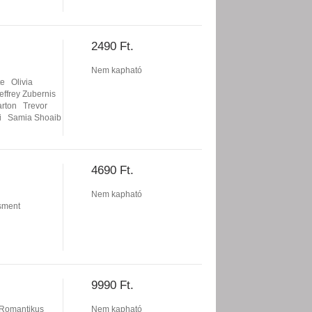
2490 Ft.
Nem kapható
te
Olivia
effrey Zubernis
rton
Trevor
i
Samia Shoaib
4690 Ft.
Nem kapható
sment
9990 Ft.
Romantikus
Nem kapható