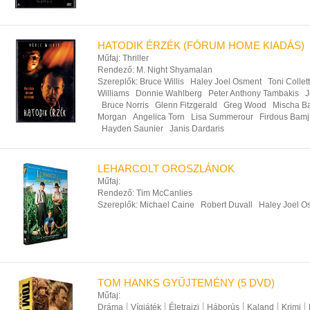
HATODIK ÉRZÉK (FÓRUM HOME KIADÁS)
Műfaj:
Thriller
Rendező:
M. Night Shyamalan
Szereplők:
Bruce Willis
Haley Joel Osment
Toni Collet
Williams
Donnie Wahlberg
Peter Anthony Tambakis
J
Bruce Norris
Glenn Fitzgerald
Greg Wood
Mischa Ba
Morgan
Angelica Torn
Lisa Summerour
Firdous Bamj
Hayden Saunier
Janis Dardaris
LEHARCOLT OROSZLÁNOK
Műfaj:
Rendező:
Tim McCanlies
Szereplők:
Michael Caine
Robert Duvall
Haley Joel O
TOM HANKS GYŰJTEMÉNY (5 DVD)
Műfaj:
Dráma
Vígjáték
Életrajzi
Háborús
Kaland
Krimi