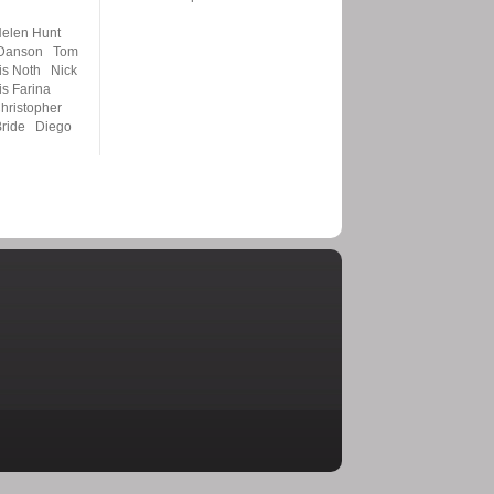
elen Hunt
Danson
Tom
is Noth
Nick
s Farina
hristopher
ride
Diego