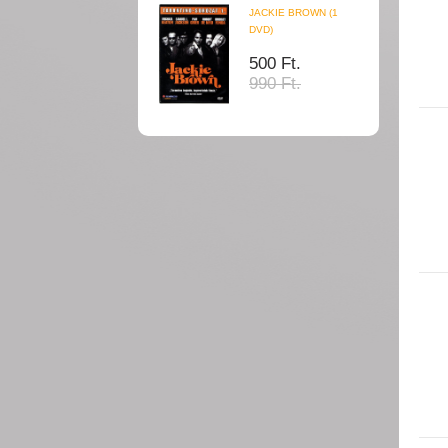
JACKIE BROWN (1
DVD)
500 Ft.
990 Ft.