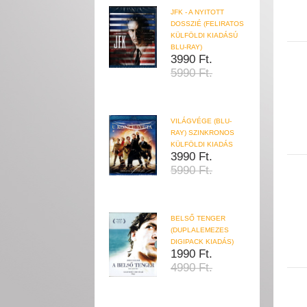
JFK - A NYITOTT
DOSSZIÉ (FELIRATOS
KÜLFÖLDI KIADÁSÚ
BLU-RAY)
3990 Ft.
5990 Ft.
VILÁGVÉGE (BLU-
RAY) SZINKRONOS
KÜLFÖLDI KIADÁS
3990 Ft.
5990 Ft.
BELSŐ TENGER
(DUPLALEMEZES
DIGIPACK KIADÁS)
1990 Ft.
4990 Ft.