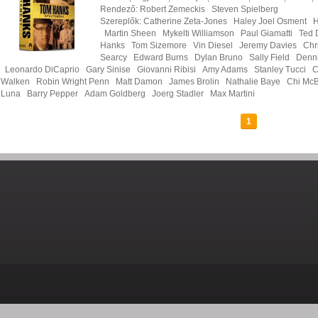
Rendező:
Robert Zemeckis
Steven Spielberg
Szereplők:
Catherine Zeta-Jones
Haley Joel Osment
H
Martin Sheen
Mykelti Williamson
Paul Giamatti
Ted 
Hanks
Tom Sizemore
Vin Diesel
Jeremy Davies
Chr
Searcy
Edward Burns
Dylan Bruno
Sally Field
Denni
Leonardo DiCaprio
Gary Sinise
Giovanni Ribisi
Amy Adams
Stanley Tucci
C
Walken
Robin Wright Penn
Matt Damon
James Brolin
Nathalie Baye
Chi McB
Luna
Barry Pepper
Adam Goldberg
Joerg Stadler
Max Martini
1