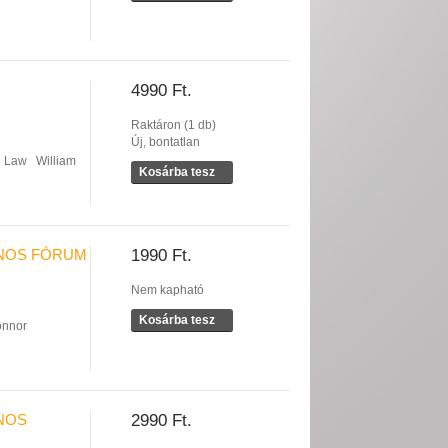
4990 Ft.
Raktáron (1 db)
Új, bontatlan
e Law
William
Kosárba tesz
ONOS FÓRUM
1990 Ft.
Nem kapható
Kosárba tesz
onnor
ONOS
2990 Ft.