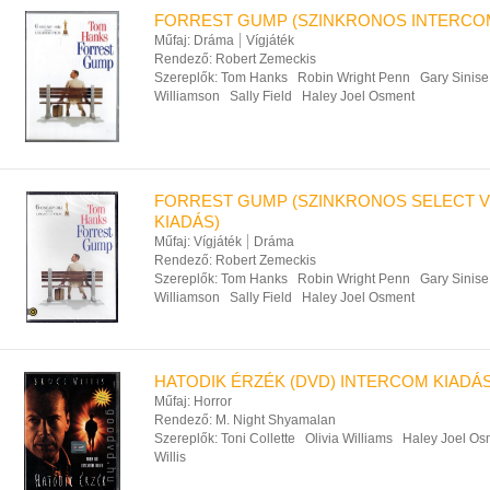
FORREST GUMP (SZINKRONOS INTERCOM
Műfaj:
Dráma
Vígjáték
Rendező:
Robert Zemeckis
Szereplők:
Tom Hanks
Robin Wright Penn
Gary Sinise
Williamson
Sally Field
Haley Joel Osment
FORREST GUMP (SZINKRONOS SELECT V
KIADÁS)
Műfaj:
Vígjáték
Dráma
Rendező:
Robert Zemeckis
Szereplők:
Tom Hanks
Robin Wright Penn
Gary Sinise
Williamson
Sally Field
Haley Joel Osment
HATODIK ÉRZÉK (DVD) INTERCOM KIADÁ
Műfaj:
Horror
Rendező:
M. Night Shyamalan
Szereplők:
Toni Collette
Olivia Williams
Haley Joel Os
Willis