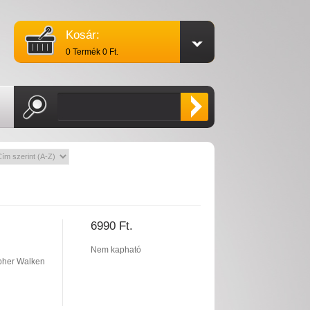
Kosár:
0 Termék 0 Ft.
6990 Ft.
Nem kapható
pher Walken