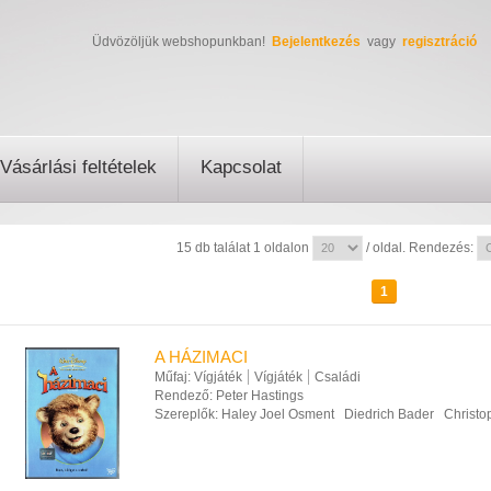
Üdvözöljük webshopunkban!
Bejelentkezés
vagy
regisztráció
Vásárlási feltételek
Kapcsolat
15 db találat 1 oldalon
/ oldal. Rendezés:
1
A HÁZIMACI
Műfaj:
Vígjáték
Vígjáték
Családi
Rendező:
Peter Hastings
Szereplők:
Haley Joel Osment
Diedrich Bader
Christo