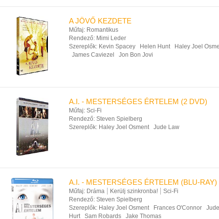
A JÖVŐ KEZDETE
Műfaj:
Romantikus
Rendező:
Mimi Leder
Szereplők:
Kevin Spacey
Helen Hunt
Haley Joel Osme
James Caviezel
Jon Bon Jovi
A.I. - MESTERSÉGES ÉRTELEM (2 DVD)
Műfaj:
Sci-Fi
Rendező:
Steven Spielberg
Szereplők:
Haley Joel Osment
Jude Law
A.I. - MESTERSÉGES ÉRTELEM (BLU-RAY)
Műfaj:
Dráma
Kerülj szinkronba!
Sci-Fi
Rendező:
Steven Spielberg
Szereplők:
Haley Joel Osment
Frances O'Connor
Jud
Hurt
Sam Robards
Jake Thomas