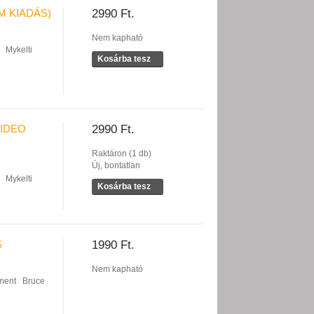
 KIADÁS)
2990 Ft.
Nem kapható
Mykelti
Kosárba tesz
IDEO
2990 Ft.
Raktáron (1 db)
Új, bontatlan
Mykelti
Kosárba tesz
S
1990 Ft.
Nem kapható
ment
Bruce