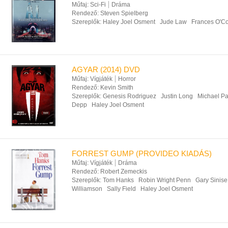
Műfaj:
Sci-Fi
Dráma
Rendező:
Steven Spielberg
Szereplők:
Haley Joel Osment
Jude Law
Frances O'C
AGYAR (2014) DVD
Műfaj:
Vígjáték
Horror
Rendező:
Kevin Smith
Szereplők:
Genesis Rodriguez
Justin Long
Michael Pa
Depp
Haley Joel Osment
FORREST GUMP (PROVIDEO KIADÁS)
Műfaj:
Vígjáték
Dráma
Rendező:
Robert Zemeckis
Szereplők:
Tom Hanks
Robin Wright Penn
Gary Sinise
Williamson
Sally Field
Haley Joel Osment