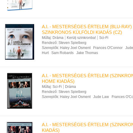
A.I. - MESTERSÉGES ÉRTELEM (BLU-RAY)
SZINKRONOS KÜLFÖLDI KIADÁS (CZ)
Műfaj:
Dráma
Kerülj szinkronba!
Sci-Fi
Rendező:
Steven Spielberg
Szereplők:
Haley Joel Osment
Frances O'Connor
Jud
Hurt
Sam Robards
Jake Thomas
A.I. - MESTERSÉGES ÉRTELEM (SZINKR
HOME KIADÁS)
Műfaj:
Sci-Fi
Dráma
Rendező:
Steven Spielberg
Szereplők:
Haley Joel Osment
Jude Law
Frances O'C
A.I. - MESTERSÉGES ÉRTELEM (SZINKR
KIADÁS)