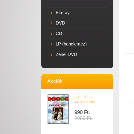
Blu-ray
DVD
CD
LP (hanglemez)
Zenei DVD
Akciók
SÜLT, ZÖLD
PARADICSOM
990 Ft.
2990 Ft.