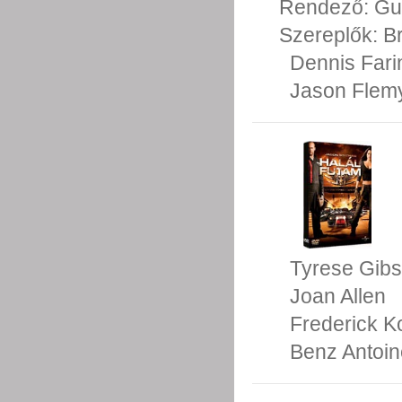
Rendező:
Gu
Szereplők:
Br
Dennis Fari
Jason Flem
Tyrese Gib
Joan Allen
Frederick K
Benz Antoin