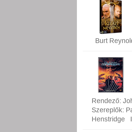
Burt Reynol
Rendező:
Jo
Szereplők:
P
Henstridge