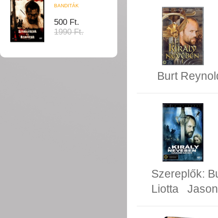
BANDITÁK
500 Ft.
1990 Ft.
Burt Reynol
Szereplők:
B
Liotta
Jason