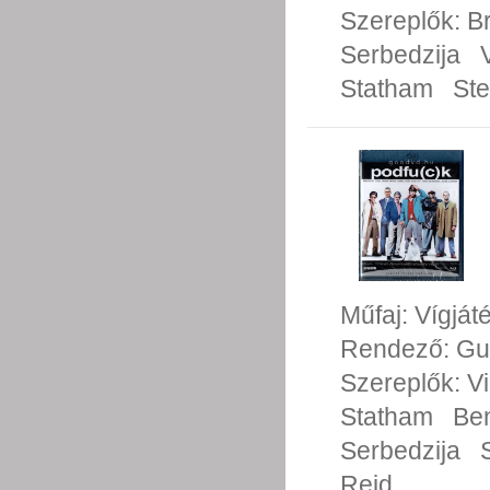
Szereplők:
Br
Serbedzija
Statham
St
Műfaj:
Vígját
Rendező:
Gu
Szereplők:
V
Statham
Ben
Serbedzija
Reid