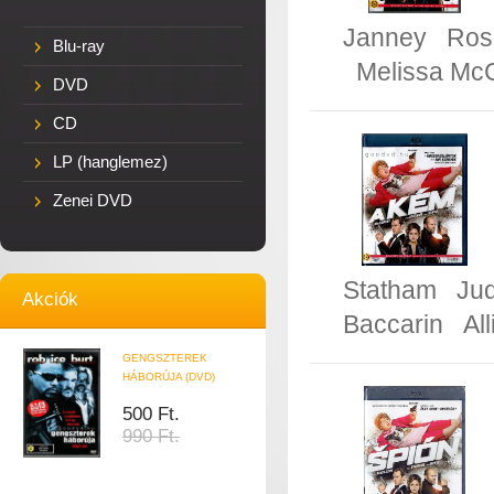
Janney
Ros
Blu-ray
Melissa Mc
DVD
CD
LP (hanglemez)
Zenei DVD
Statham
Ju
Akciók
Baccarin
Al
GENGSZTEREK
HÁBORÚJA (DVD)
500 Ft.
990 Ft.