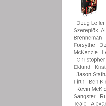
Doug Lefler
Szereplők:
Al
Brenneman
Forsythe
De
McKenzie
L
Christophe
Eklund
Kris
Jason Stat
Firth
Ben Ki
Kevin McKi
Sangster
Ru
Teale
Alexa