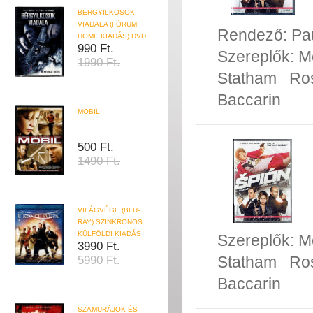
BÉRGYILKOSOK
VIADALA (FÓRUM
Rendező:
Pa
HOME KIADÁS) DVD
990 Ft.
Szereplők:
M
1990 Ft.
Statham
Ro
Baccarin
MOBIL
500 Ft.
1490 Ft.
VILÁGVÉGE (BLU-
RAY) SZINKRONOS
KÜLFÖLDI KIADÁS
Szereplők:
M
3990 Ft.
Statham
Ro
5990 Ft.
Baccarin
SZAMURÁJOK ÉS