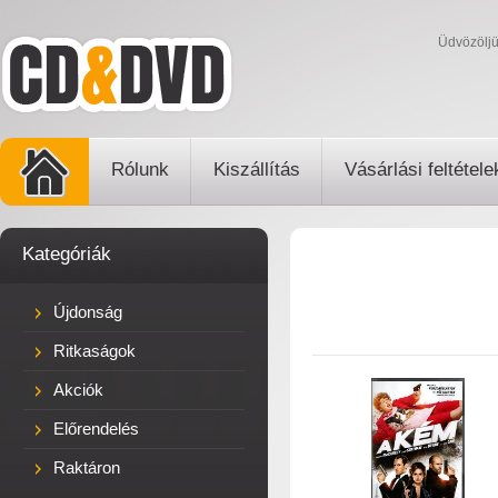
Üdvözölj
Rólunk
Kiszállítás
Vásárlási feltétele
Kategóriák
Újdonság
Ritkaságok
Akciók
Előrendelés
Raktáron