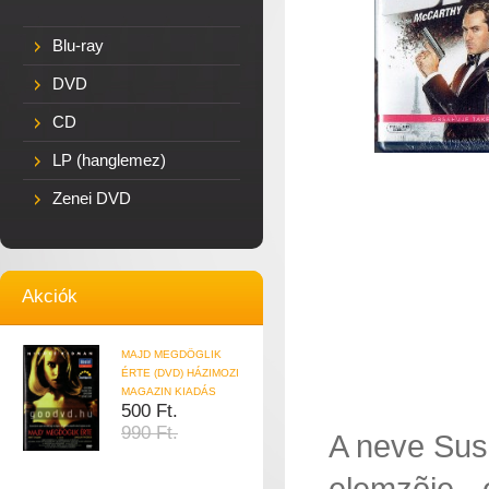
Blu-ray
DVD
CD
LP (hanglemez)
Zenei DVD
Akciók
MAJD MEGDÖGLIK
ÉRTE (DVD) HÁZIMOZI
MAGAZIN KIADÁS
500 Ft.
990 Ft.
A neve Sus
elemzõje,