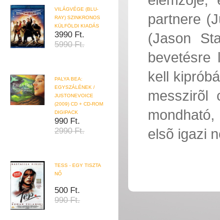
VILÁGVÉGE (BLU-
partnere (
RAY) SZINKRONOS
KÜLFÖLDI KIADÁS
3990 Ft.
(Jason Sta
5990 Ft.
bevetésre 
kell kiprób
PALYA BEA:
EGYSZÁLÉNEK /
messzirõl 
JUSTONEVOICE
(2009) CD + CD-ROM
mondható, 
DIGIPACK
990 Ft.
elsõ igazi 
2990 Ft.
TESS - EGY TISZTA
NŐ
500 Ft.
990 Ft.