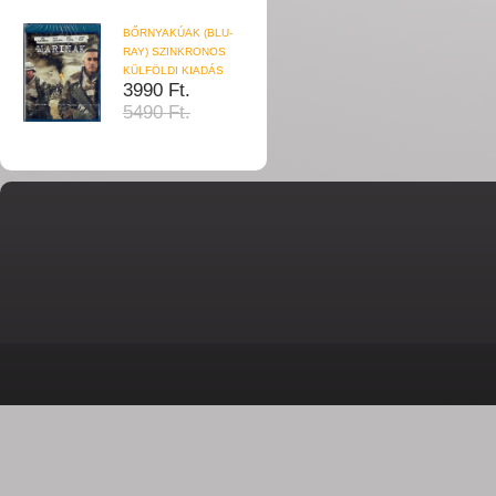
BŐRNYAKÚAK (BLU-
RAY) SZINKRONOS
KÜLFÖLDI KIADÁS
3990 Ft.
5490 Ft.