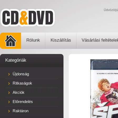
Üdvözölj
Rólunk
Kiszállítás
Vásárlási feltétele
Kategóriák
Újdonság
Ritkaságok
Akciók
Előrendelés
Raktáron