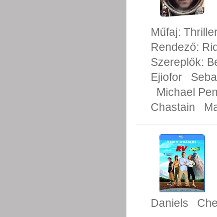
Műfaj:
Thrille
Rendező:
Rid
Szereplők:
B
Ejiofor
Seba
Michael Pe
Chastain
Ma
Daniels
Che