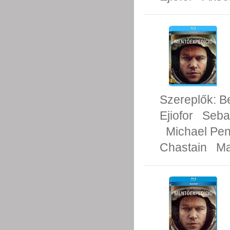
Szereplők:
B
Ejiofor
Seba
Michael Pe
Chastain
Ma