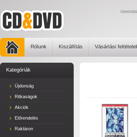
Üdvözölj
Rólunk
Kiszállítás
Vásárlási feltétele
Kategóriák
Újdonság
Ritkaságok
Akciók
Előrendelés
Raktáron