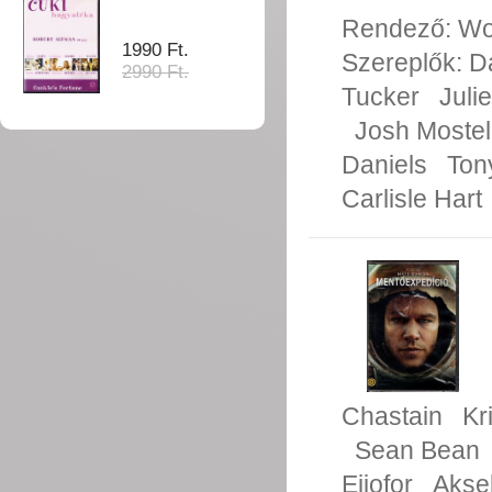
Rendező:
Wo
1990 Ft.
Szereplők:
D
2990 Ft.
Tucker
Juli
Josh Mostel
Daniels
Ton
Carlisle Hart
Chastain
Kr
Sean Bean
Ejiofor
Akse