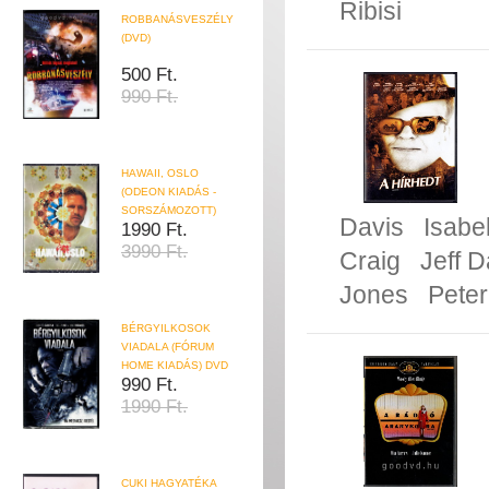
Ribisi
ROBBANÁSVESZÉLY
(DVD)
500 Ft.
990 Ft.
HAWAII, OSLO
(ODEON KIADÁS -
SORSZÁMOZOTT)
Davis
Isabe
1990 Ft.
3990 Ft.
Craig
Jeff D
Jones
Pete
BÉRGYILKOSOK
VIADALA (FÓRUM
HOME KIADÁS) DVD
990 Ft.
1990 Ft.
CUKI HAGYATÉKA