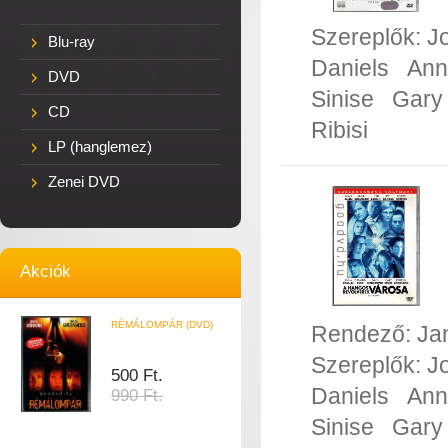
Szereplők:
J
Blu-ray
Daniels
Ann
DVD
Sinise
Gary 
CD
Ribisi
LP (hanglemez)
Zenei DVD
Akciók
RÉMÁLOMPÁR (DVD)
Rendező:
Ja
Szereplők:
J
500 Ft.
Daniels
Ann
990 Ft.
Sinise
Gary 