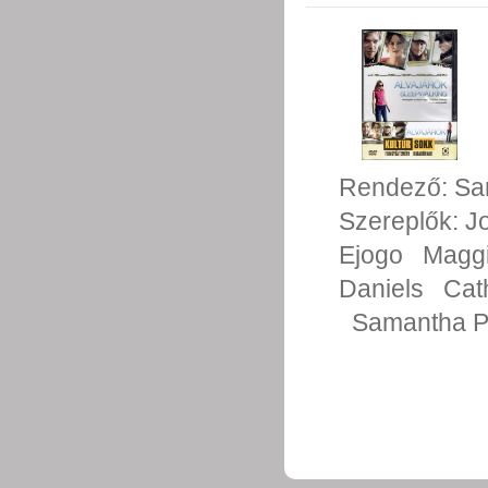
Rendező:
Sa
Szereplők:
J
Ejogo
Maggi
Daniels
Cat
Samantha P