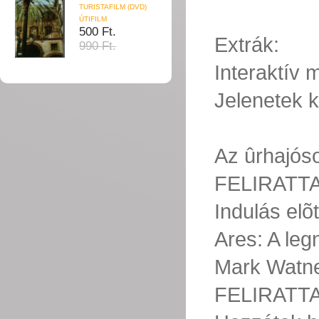
TURISTAFILM (DVD)
ÚTIFILM
500 Ft.
Extrák:
990 Ft.
Interaktív
Jelenetek k
Az ûrhajós
FELIRATT
Indulás el
Ares: A l
Mark Watne
FELIRATT