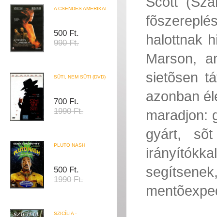
Scott (Sz
A CSENDES AMERIKAI
fõszereplé
500 Ft.
halottnak h
990 Ft.
Marson, am
sietõsen t
SÜTI, NEM SÜTI (DVD)
azonban éle
700 Ft.
1990 Ft.
maradjon: g
gyárt, sõt
PLUTO NASH
irányítók
segítsen
500 Ft.
1990 Ft.
mentõexped
SZICÍLIA -