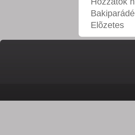
Hozzátok 
Bakiparád
Elõzetes