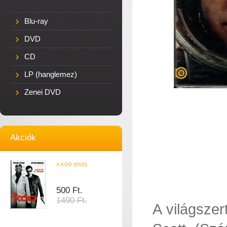
Blu-ray
DVD
CD
LP (hanglemez)
Zenei DVD
Akciók
A KÓD (DVD)
500 Ft.
1490 Ft.
A világsze