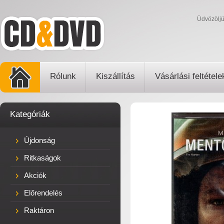
Üdvözölj
Rólunk
Kiszállítás
Vásárlási feltétele
Kategóriák
Újdonság
Ritkaságok
Akciók
Előrendelés
Raktáron