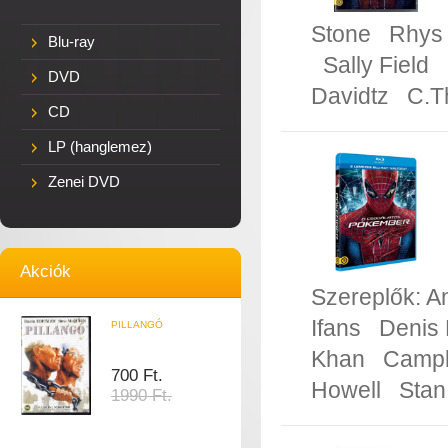
Stone
Rhys 
Blu-ray
Sally Field
DVD
Davidtz
C.T
CD
LP (hanglemez)
Zenei DVD
Akciók
Szereplők:
A
Ifans
Denis 
PILLANGÓ
Khan
Campb
700 Ft.
Howell
Stan
1990 Ft.