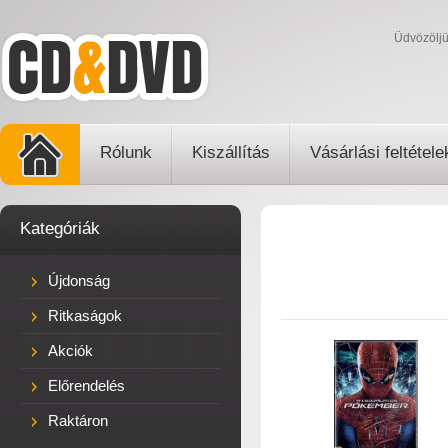
Üdvözölj
Rólunk
Kiszállítás
Vásárlási feltétele
Kategóriák
Újdonság
Ritkaságok
Akciók
Előrendelés
Raktáron