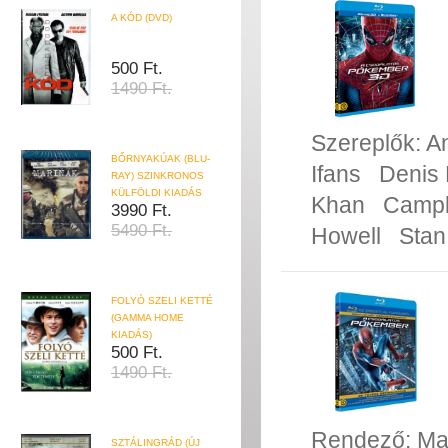
A KÓD (DVD)
500 Ft.
1490 Ft.
Szereplők:
A
BŐRNYAKÚAK (BLU-
Ifans
Denis 
RAY) SZINKRONOS
KÜLFÖLDI KIADÁS
Khan
Campb
3990 Ft.
5490 Ft.
Howell
Stan
FOLYÓ SZELI KETTÉ
(GAMMA HOME
KIADÁS)
500 Ft.
1490 Ft.
Rendező:
Ma
SZTÁLINGRÁD (ÚJ