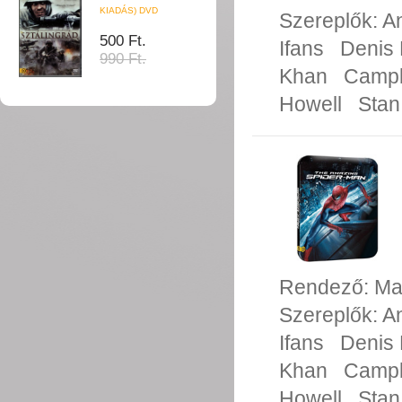
KIADÁS) DVD
Szereplők:
A
500 Ft.
Ifans
Denis 
990 Ft.
Khan
Campb
Howell
Stan
Rendező:
Ma
Szereplők:
A
Ifans
Denis 
Khan
Campb
Howell
Stan