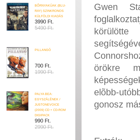
Gwen St
BŐRNYAKÚAK (BLU-
RAY) SZINKRONOS
foglalkozta
KÜLFÖLDI KIADÁS
3990 Ft.
5490 Ft.
körülött
segítségé
PILLANGÓ
Connorshoz
örökre me
700 Ft.
1990 Ft.
képességek
elõbb-utób
PALYA BEA:
EGYSZÁLÉNEK /
gonosz mási
JUSTONEVOICE
(2009) CD + CD-ROM
DIGIPACK
990 Ft.
2990 Ft.