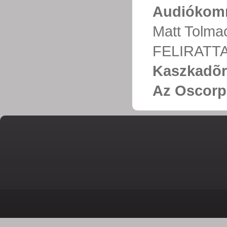
Audiókom
Matt Tolm
FELIRATT
Kaszkadõr
Az Oscorp