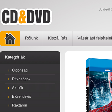
Üdvözölj
Rólunk
Kiszállítás
Vásárlási feltétele
Kategóriák
Újdonság
Ritkaságok
Akciók
Előrendelés
Raktáron