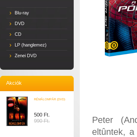
Blu-ray
DVD
CD
LP (hanglemez)
Zenei DVD
Akciók
RÉMÁLOMPÁR (DVD)
500 Ft.
Peter (An
990 Ft.
eltûntek, a