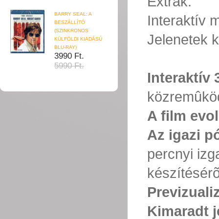
Extrák:
BARRY SEAL: A
Interaktív
BESZÁLLÍTÓ
(SZINKRONOS
Jelenetek k
KÜLFÖLDI KIADÁSÚ
BLU-RAY)
3990 Ft.
5990 Ft.
Interaktív 
közremûkö
A film evo
Az igazi p
percnyi izg
készítésé
Previzuali
Kimaradt 