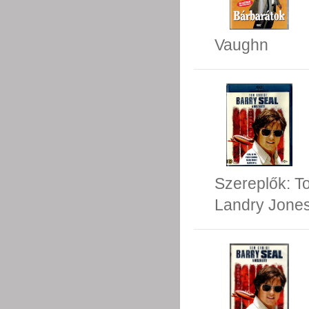
Vaughn
Szereplők:
T
Landry Jone