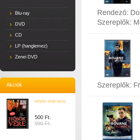
Rendező:
Do
Blu-ray
Szereplők:
M
DVD
CD
LP (hanglemez)
Zenei DVD
Szereplők:
F
Akciók
HŐSÖK VÉRE (DVD)
500 Ft.
990 Ft.