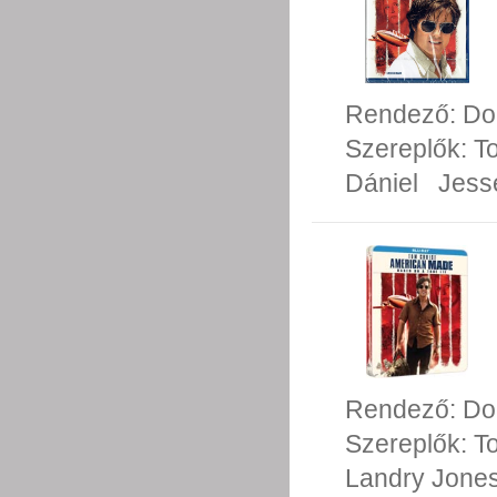
Rendező:
Do
Szereplők:
T
Dániel
Jess
Rendező:
Do
Szereplők:
T
Landry Jone