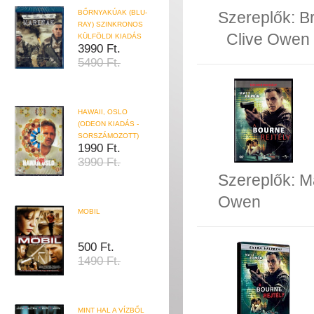
BŐRNYAKÚAK (BLU-
Szereplők:
B
RAY) SZINKRONOS
Clive Owen
KÜLFÖLDI KIADÁS
3990 Ft.
5490 Ft.
HAWAII, OSLO
(ODEON KIADÁS -
SORSZÁMOZOTT)
1990 Ft.
3990 Ft.
Szereplők:
M
Owen
MOBIL
500 Ft.
1490 Ft.
MINT HAL A VÍZBŐL