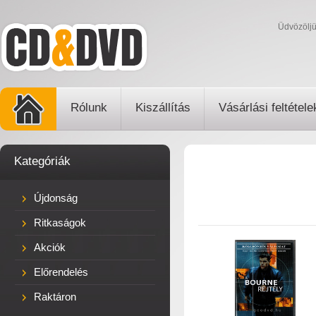
Üdvözölj
Rólunk
Kiszállítás
Vásárlási feltétele
Kategóriák
Újdonság
Ritkaságok
Akciók
Előrendelés
Raktáron