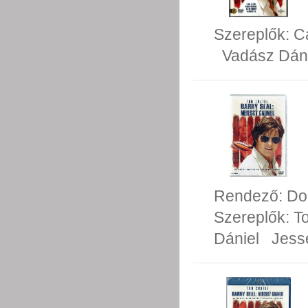
Szereplők:
C
Vadász Dán
Rendező:
Do
Szereplők:
T
Dániel
Jess