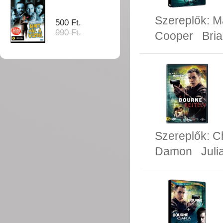
Szereplők:
M
500 Ft.
990 Ft.
Cooper
Bri
Szereplők:
C
Damon
Juli