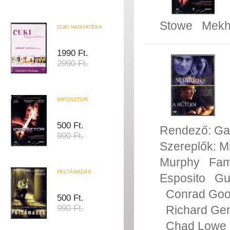
Stowe
Mekhi
CUKI HAGYATÉKA
1990 Ft.
2990 Ft.
IMPOSZTOR
500 Ft.
Rendező:
Ga
990 Ft.
Szereplők:
M
Murphy
Fam
FELTÁMADÁS
Esposito
Gu
Conrad Go
500 Ft.
990 Ft.
Richard Ge
Chad Lowe