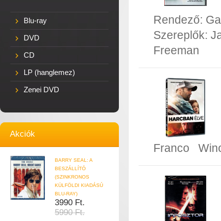
Rendező:
Ga
Blu-ray
Szereplők:
J
DVD
Freeman
CD
LP (hanglemez)
Zenei DVD
Akciók
Franco
Win
BARRY SEAL: A
BESZÁLLÍTÓ
(SZINKRONOS
KÜLFÖLDI KIADÁSÚ
BLU-RAY)
3990 Ft.
5990 Ft.