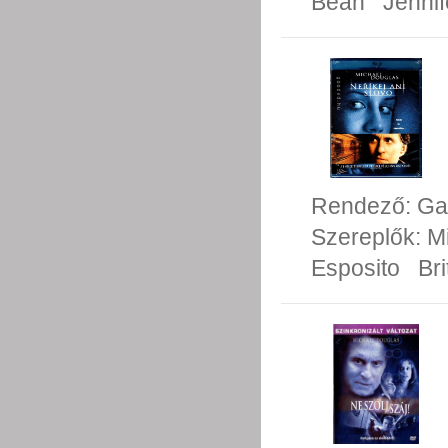
Bean
Jennif
Rendező:
Ga
Szereplők:
M
Esposito
Br