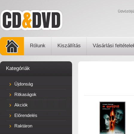
Üdvözölj
Rólunk
Kiszállítás
Vásárlási feltétele
Kategóriák
Újdonság
Ritkaságok
Akciók
Előrendelés
Raktáron