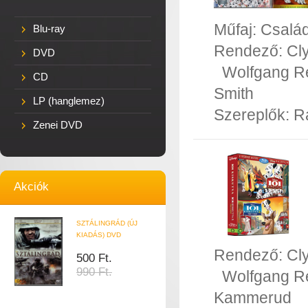
Műfaj:
Család
Blu-ray
Rendező:
Cl
DVD
Wolfgang R
CD
Smith
LP (hanglemez)
Szereplők:
R
Zenei DVD
Akciók
SZTÁLINGRÁD (ÚJ
KIADÁS) DVD
Rendező:
Cl
500 Ft.
990 Ft.
Wolfgang R
Kammerud