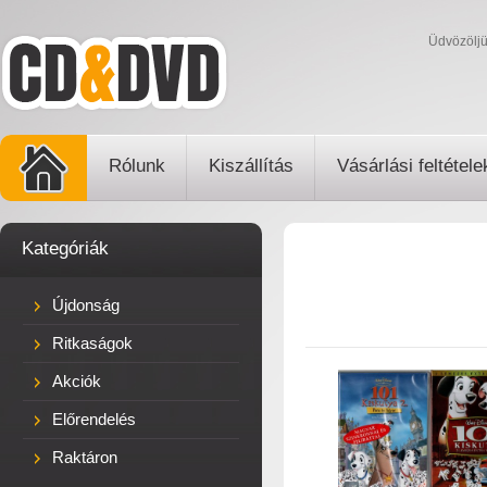
Üdvözölj
Rólunk
Kiszállítás
Vásárlási feltétele
Kategóriák
Újdonság
Ritkaságok
Akciók
Előrendelés
Raktáron