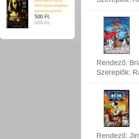
MAJD MEGDÖGLIK
ÉRTE (DVD) HÁZIMOZI
MAGAZIN KIADÁS
500 Ft.
990 Ft.
Rendező:
Br
Szereplők:
R
Rendező:
Ji