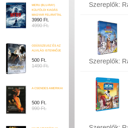
Szereplők:
R
MERU (BLU-RAY)
KÜLFÖLDI KIADÁS
MAGYAR FELIRATTAL
3990 Ft.
4990 Ft.
ODÜSSZEUSZ ÉS AZ
ALVILÁG ISTENNŐJE
500 Ft.
Szereplők:
R
1490 Ft.
A CSENDES AMERIKAI
500 Ft.
990 Ft.
Szereplők:
R