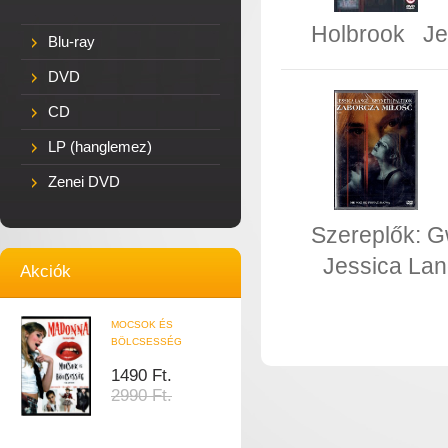
Holbrook
Je
Blu-ray
DVD
CD
LP (hanglemez)
Zenei DVD
Szereplők:
G
Jessica La
Akciók
MOCSOK ÉS
BÖLCSESSÉG
1490 Ft.
2990 Ft.