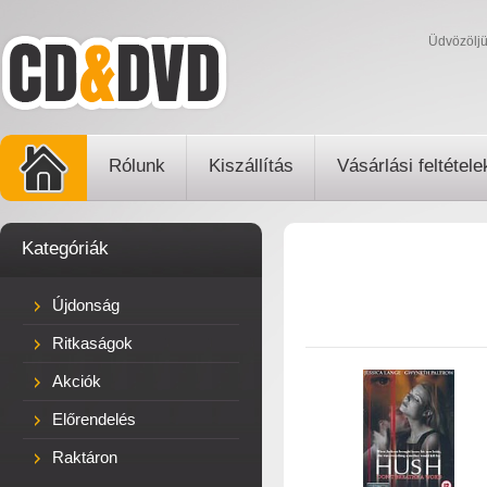
Üdvözölj
Rólunk
Kiszállítás
Vásárlási feltétele
Kategóriák
Újdonság
Ritkaságok
Akciók
Előrendelés
Raktáron