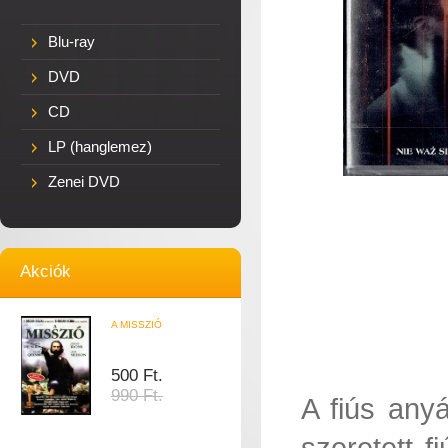
Blu-ray
DVD
CD
LP (hanglemez)
Zenei DVD
Akciók
A MISSZIÓ
500 Ft.
990 Ft.
A fiús any
szeretett f