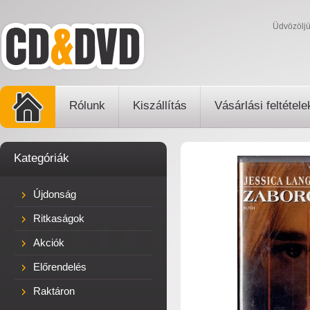
Üdvözölj
Rólunk
Kiszállítás
Vásárlási feltétele
Kategóriák
Újdonság
Ritkaságok
Akciók
Előrendelés
Raktáron