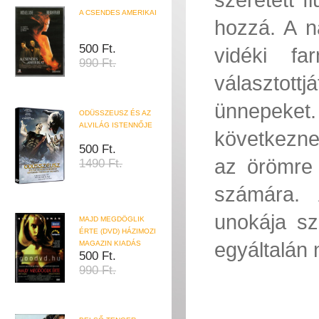
A CSENDES AMERIKAI
hozzá. A n
500 Ft.
vidéki fa
990 Ft.
választot
ünnepeket
ODÜSSZEUSZ ÉS AZ
ALVILÁG ISTENNŐJE
következne
500 Ft.
az örömre 
1490 Ft.
számára.
unokája s
MAJD MEGDÖGLIK
ÉRTE (DVD) HÁZIMOZI
egyáltalán 
MAGAZIN KIADÁS
500 Ft.
990 Ft.