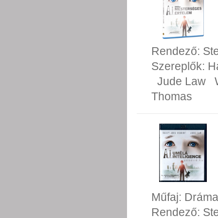
Rendező:
St
Szereplők:
H
Jude Law
Thomas
Műfaj:
Drám
Rendező:
St