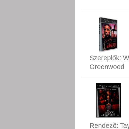
Szereplők:
W
Greenwood
Rendező:
Ta