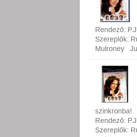
Rendező:
P.
Szereplők:
R
Mulroney
Ju
szinkronba!
Rendező:
P.
Szereplők:
R