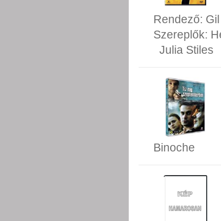
Rendező:
Gi
Szereplők:
H
Julia Stiles
Binoche