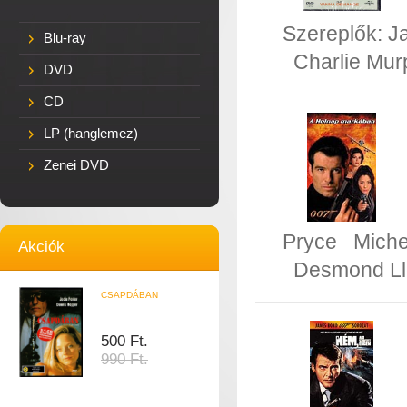
Szereplők:
J
Blu-ray
Charlie Mur
DVD
CD
LP (hanglemez)
Zenei DVD
Pryce
Miche
Akciók
Desmond Ll
CSAPDÁBAN
500 Ft.
990 Ft.