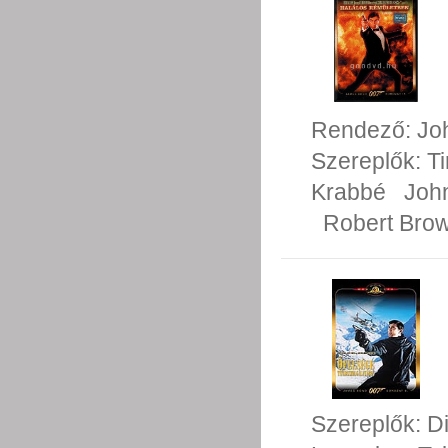
Rendező:
Jo
Szereplők:
T
Krabbé
Joh
Robert Bro
Szereplők:
D