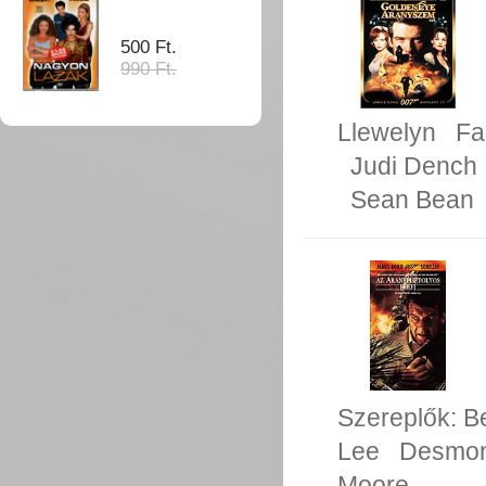
500 Ft.
990 Ft.
Llewelyn
Fa
Judi Dench
Sean Bean
Szereplők:
B
Lee
Desmon
Moore