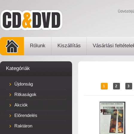
Üdvözölj
Rólunk
Kiszállítás
Vásárlási feltétele
Kategóriák
Újdonság
1
2
3
Ritkaságok
Akciók
Előrendelés
Raktáron