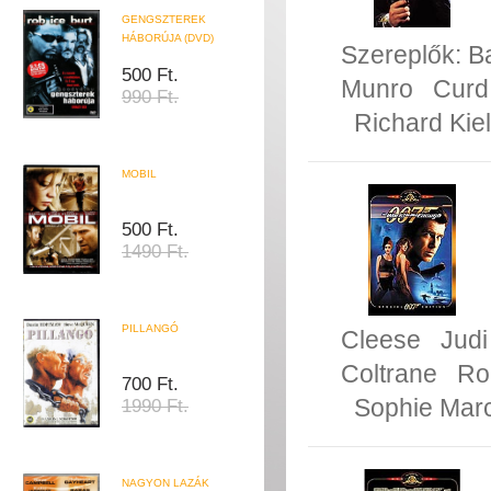
GENGSZTEREK
HÁBORÚJA (DVD)
Szereplők:
B
500 Ft.
Munro
Curd
990 Ft.
Richard Kiel
MOBIL
500 Ft.
1490 Ft.
PILLANGÓ
Cleese
Jud
Coltrane
Ro
700 Ft.
Sophie Mar
1990 Ft.
NAGYON LAZÁK