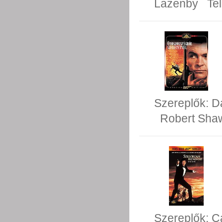
Lazenby
Te
Szereplők:
D
Robert Sha
Szereplők:
C