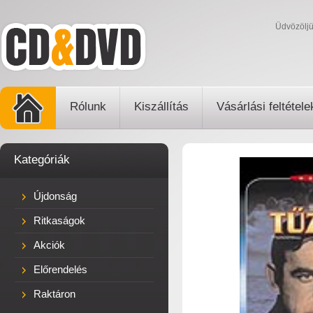
Üdvözölj
Rólunk
Kiszállítás
Vásárlási feltétele
Kategóriák
Újdonság
Ritkaságok
Akciók
Előrendelés
Raktáron