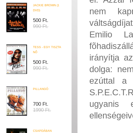
JACKIE BROWN (1
nem kapn
DVD)
500 Ft.
váltságdíja
990 Ft.
Emilio La
fõhadiszál
TESS - EGY TISZTA
NŐ
irányítja 
500 Ft.
dolga: ne
990 Ft.
ezúttal a
PILLANGÓ
S.P.E.C.T.R
ugyanis e
700 Ft.
1990 Ft.
ellenségeive
CSAPDÁBAN