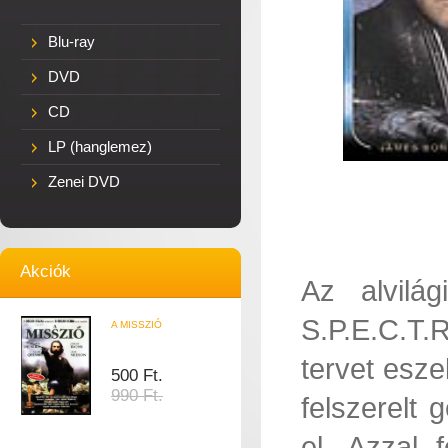
Blu-ray
DVD
CD
LP (hanglemez)
Zenei DVD
Akciók
Az alvilá
S.P.E.C.T.
A MISSZIÓ
tervet esze
500 Ft.
990 Ft.
felszerelt
el. Azzal 