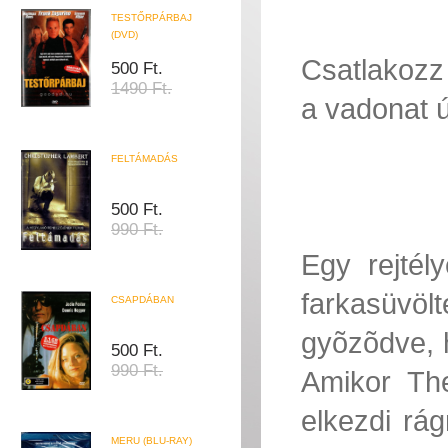
TESTŐRPÁRBAJ
(DVD)
Csatlakozz
500 Ft.
1490 Ft.
a vadonat ú
FELTÁMADÁS
500 Ft.
990 Ft.
Egy rejtél
farkasüvöl
CSAPDÁBAN
gyõzõdve, 
500 Ft.
990 Ft.
Amikor The
elkezdi rá
MERU (BLU-RAY)