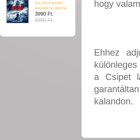
hogy valami
KÜLFÖLDI KIADÁS
MAGYAR FELIRATTAL
3990 Ft.
4990 Ft.
Ehhez ad
különleges 
a Csipet 
garantálta
kalandon.