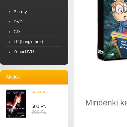
Blu-ray
DVD
CD
LP (hanglemez)
Zenei DVD
Akciók
IMPOSZTOR
Mindenki ke
500 Ft.
990 Ft.