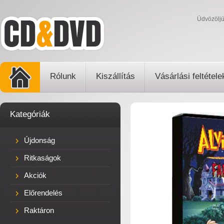
Üdvözölj
Rólunk
Kiszállítás
Vásárlási feltétele
Kategóriák
Újdonság
Ritkaságok
Akciók
Előrendelés
Raktáron