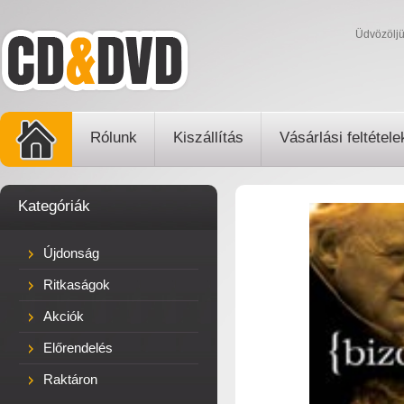
Üdvözölj
Rólunk
Kiszállítás
Vásárlási feltétele
Kategóriák
Újdonság
Ritkaságok
Akciók
Előrendelés
Raktáron