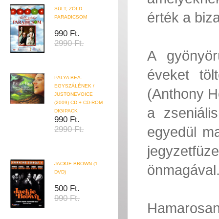
SÜLT, ZÖLD
érték a biz
PARADICSOM
990 Ft.
2990 Ft.
A gyönyör
éveket töl
PALYA BEA:
EGYSZÁLÉNEK /
(Anthony Ho
JUSTONEVOICE
(2009) CD + CD-ROM
a zseniáli
DIGIPACK
990 Ft.
egyedül ma
2990 Ft.
jegyzetfüz
JACKIE BROWN (1
önmagával
DVD)
500 Ft.
990 Ft.
Hamarosan 