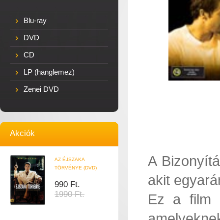
Blu-ray
DVD
CD
LP (hanglemez)
Zenei DVD
Akciók
A Bizonyítá
AZ ÉJSZAKA
TÖRVÉNYE (DVD)
akit egyará
990 Ft.
1990 Ft.
Ez a film 
amelyeknek