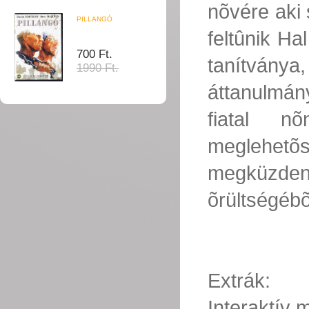
nõvére aki 
PILLANGÓ
feltûnik Ha
700 Ft.
tanítván
1990 Ft.
áttanulmán
fiatal n
meglehet
megküzden
õrültségébõ
Extrák:
Interaktív