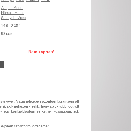
Spanyol
,
Svéd
,
Szlovén
,
Török
Angol - Mono
Német - Mono
Spanyol - Mono
16:9 - 2.35:1
98 perc
Nem kapható
osztevõvel. Magánéletében azonban korántsem áll
n), akik nehezen viselik, hogy apjuk több idõt tölt
ttek egy bankrablásban és két gyilkosságban, sok
egyben szívszorító történetben.