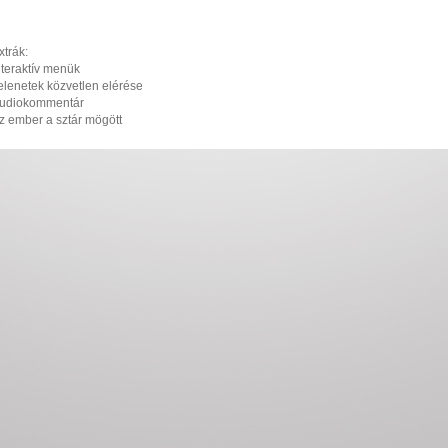
xtrák:
nteraktív menük
elenetek közvetlen elérése
udiokommentár
z ember a sztár mögött