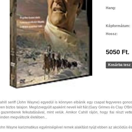
Hang:
Képformátum:
Hossz:
5050 Ft.
Kosárba tesz
ahill seriff (John Wayne) egyedül is könnyen elbánik egy csapat fegyveres gon
lyen biztos talajon. Megözvegyült apaként neveli két fiát (Gary Grimes és Clay O'Brie
 gazemberek felkutatásával, mint velük. Amikor Cahill rájön, hogy fiai részt ve
inden megváltozik életében...
ohn Wayne karizmatikus egyéniségével remek alakítást nyújt ebben az akciódús és 