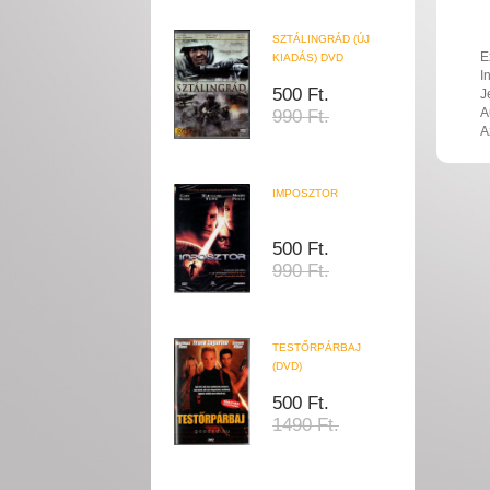
SZTÁLINGRÁD (ÚJ
E
KIADÁS) DVD
I
500 Ft.
J
A
990 Ft.
A
IMPOSZTOR
500 Ft.
990 Ft.
TESTŐRPÁRBAJ
(DVD)
500 Ft.
1490 Ft.