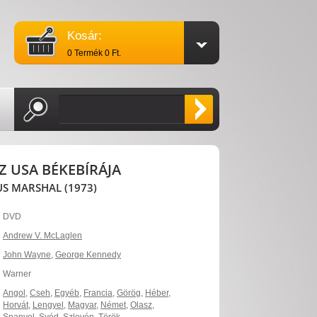
Kosár:
0 Termék 0 Ft.
AZ USA BÉKEBÍRÁJA
US MARSHAL (1973)
DVD
Andrew V. McLaglen
John Wayne
,
George Kennedy
Warner
Angol
,
Cseh
,
Egyéb
,
Francia
,
Görög
,
Héber
,
Horvát
,
Lengyel
,
Magyar
,
Német
,
Olasz
,