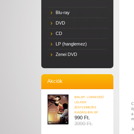
Blu-ray
DVD
CD
LP (hanglemez)
Zenei DVD
Akciók
BIN-JIP: LOPAKODÓ
LELKEK
C
(EGYLEMEZES
i
KIADÁS) BIN JIP
a
990 Ft.
m
3990 Ft.
J