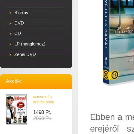
Blu-ray
DVD
CD
LP (hanglemez)
Zenei DVD
Akciók
MOCSOK ÉS
BÖLCSESSÉG
1490 Ft.
Ebben a me
2990 Ft.
erejéről 