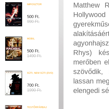
Matthew Rh
IMPOSZTOR
Hollywood 
500 Ft.
990 Ft.
gyerekműs
alakításá
MOBIL
agyonhajs
Rhys) kés
500 Ft.
1490 Ft.
merőben elt
szövődik,
SÜTI, NEM SÜTI (DVD)
lassan meg
700 Ft.
elengedi sé
1990 Ft.
TESTŐRPÁRBAJ