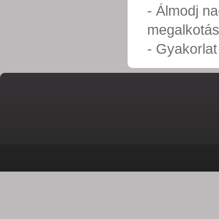
- Álmodj nag
megalkotá
- Gyakorlat