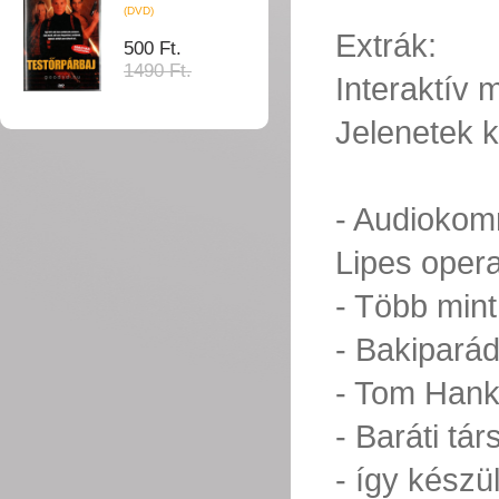
(DVD)
Extrák:
500 Ft.
1490 Ft.
Interaktív
Jelenetek k
- Audiokom
Lipes oper
- Több mint
- Bakipará
- Tom Hank
- Baráti tá
- így készül