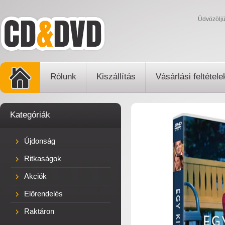
Üdvözölj
Rólunk
Kiszállítás
Vásárlási feltétele
Kategóriák
Újdonság
Ritkaságok
Akciók
Előrendelés
Raktáron