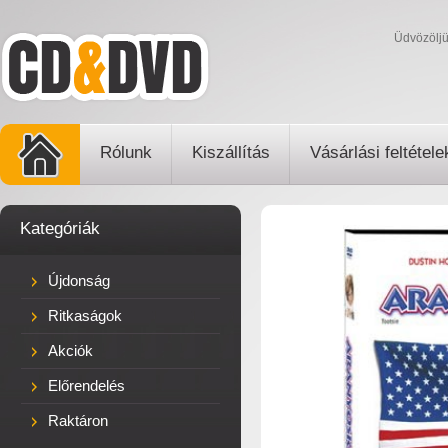
Üdvözölj
Rólunk
Kiszállítás
Vásárlási feltétele
Kategóriák
Újdonság
Ritkaságok
Akciók
Előrendelés
Raktáron