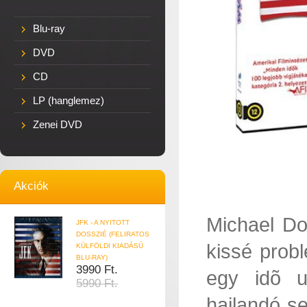
Blu-ray
DVD
CD
LP (hanglemez)
Zenei DVD
Akciók
Michael Do
JFK - A NYITOTT
DOSSZIÉ (FELIRATOS
kissé prob
KÜLFÖLDI KIADÁSÚ
BLU-RAY)
3990 Ft.
egy idõ 
5990 Ft.
hajlandó s