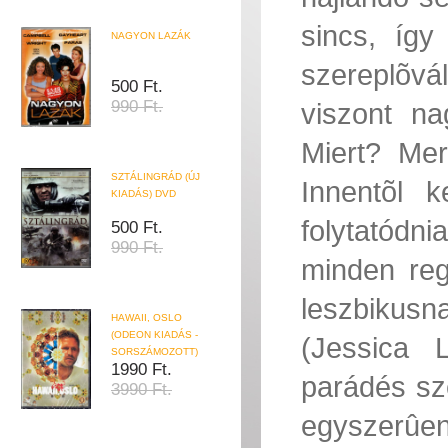
sincs, íg
NAGYON LAZÁK
szereplõv
500 Ft.
990 Ft.
viszont n
Miert? Mer
SZTÁLINGRÁD (ÚJ
Innentõl 
KIADÁS) DVD
folytatódn
500 Ft.
990 Ft.
minden reg
leszbikusn
HAWAII, OSLO
(ODEON KIADÁS -
(Jessica L
SORSZÁMOZOTT)
1990 Ft.
parádés sze
3990 Ft.
egyszerûen