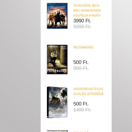
VILÁGVÉGE (BLU-
RAY) SZINKRONOS
KÜLFÖLDI KIADÁS
3990 Ft.
5990 Ft.
FELTÁMADÁS
500 Ft.
990 Ft.
ODÜSSZEUSZ ÉS AZ
ALVILÁG ISTENNŐJE
500 Ft.
1490 Ft.