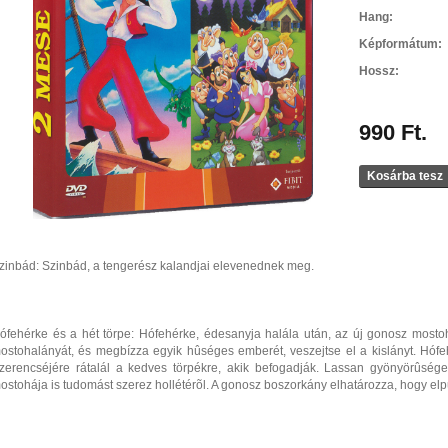
Hang:
Képformátum:
Hossz:
990 Ft.
Kosárba tesz
zinbád: Szinbád, a tengerész kalandjai elevenednek meg.
ófehérke és a hét törpe: Hófehérke, édesanyja halála után, az új gonosz mostoh
ostohalányát, és megbízza egyik hûséges emberét, veszejtse el a kislányt. Hófe
zerencséjére rátalál a kedves törpékre, akik befogadják. Lassan gyönyörûsége
ostohája is tudomást szerez hollétérõl. A gonosz boszorkány elhatározza, hogy elpu