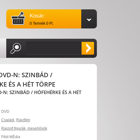
Kosár:
0 Termék 0 Ft.
 DVD-N: SZINBÁD /
E ÉS A HÉT TÖRPE
D-N: SZINBÁD / HÓFEHÉRKE ÉS A HÉT
DVD
Családi
,
Rajzfilm
Rajzolt figurák, mesehõsök
Fibit MÉdia