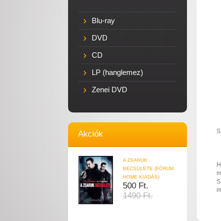
Blu-ray
DVD
CD
LP (hanglemez)
Zenei DVD
S
Akciók
A ZSARUK
H
BECSÜLETE (FÓRUM
m
HOME KIADÁS)
S
500 Ft.
m
1490 Ft.