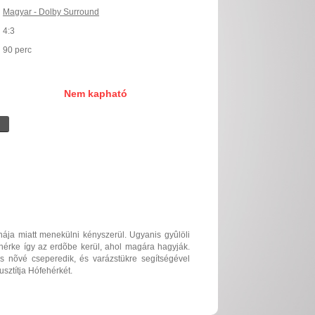
Magyar - Dolby Surround
4:3
90 perc
Nem kapható
ája miatt menekülni kényszerül. Ugyanis gyûlöli
hérke így az erdõbe kerül, ahol magára hagyják.
s nõvé cseperedik, és varázstükre segítségével
sztítja Hófehérkét.