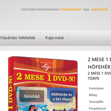
Üdvözöljük webshopunkban!
Bejelentkezés
vagy
regisztráció
Vásárlási feltételek
Kapcsolat
2 MESE 1
HÓFEHÉRK
2 MESE 1 DV
TÖRPE
Formátum:
Műfaj:
Szereplők:
Forgalmazó: