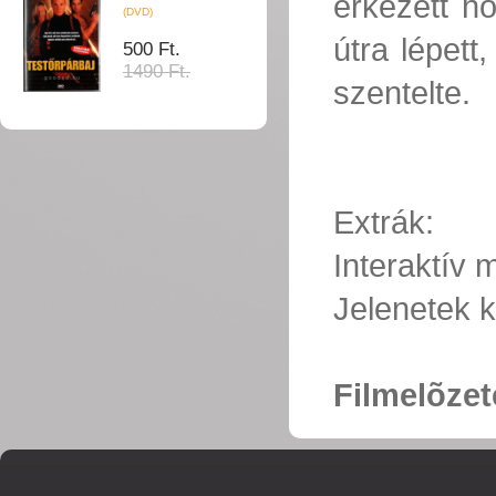
érkezett ho
(DVD)
útra lépet
500 Ft.
1490 Ft.
szentelte.
Extrák:
Interaktív
Jelenetek k
Filmelõze