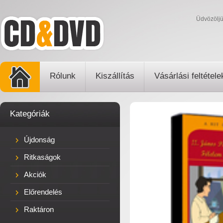
Üdvözölj
Rólunk
Kiszállítás
Vásárlási feltétele
Kategóriák
Újdonság
Ritkaságok
Akciók
Előrendelés
Raktáron