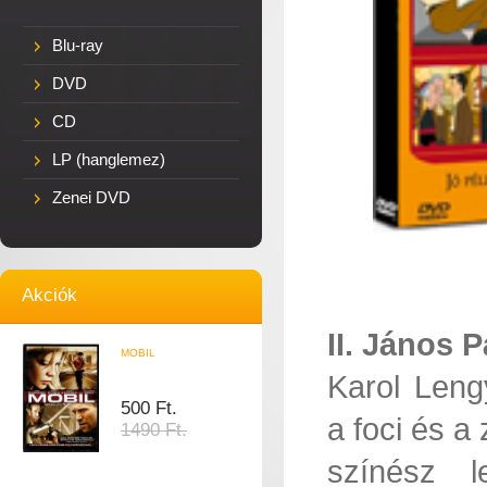
Blu-ray
DVD
CD
LP (hanglemez)
Zenei DVD
Akciók
II. János 
MOBIL
Karol Leng
500 Ft.
a foci és a
1490 Ft.
színész 