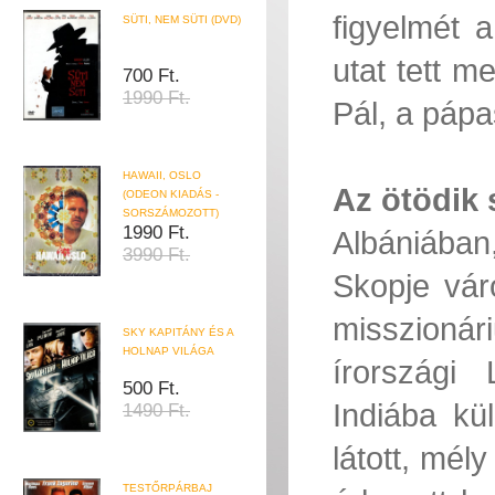
figyelmét a
SÜTI, NEM SÜTI (DVD)
utat tett m
700 Ft.
1990 Ft.
Pál, a pápa
HAWAII, OSLO
Az ötödik 
(ODEON KIADÁS -
SORSZÁMOZOTT)
1990 Ft.
Albániában,
3990 Ft.
Skopje vár
misszionár
SKY KAPITÁNY ÉS A
HOLNAP VILÁGA
írországi
500 Ft.
Indiába kü
1490 Ft.
látott, mély
TESTŐRPÁRBAJ