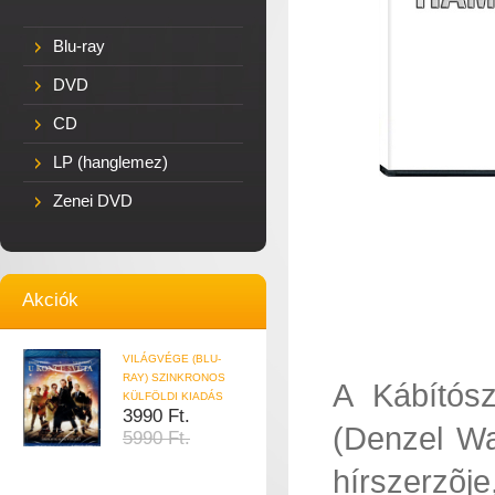
Blu-ray
DVD
CD
LP (hanglemez)
Zenei DVD
Akciók
VILÁGVÉGE (BLU-
RAY) SZINKRONOS
A Kábítósz
KÜLFÖLDI KIADÁS
3990 Ft.
(Denzel Wa
5990 Ft.
hírszerz