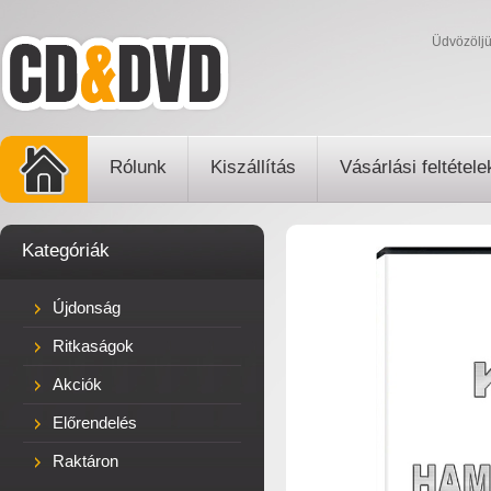
Üdvözölj
Rólunk
Kiszállítás
Vásárlási feltétele
Kategóriák
Újdonság
Ritkaságok
Akciók
Előrendelés
Raktáron