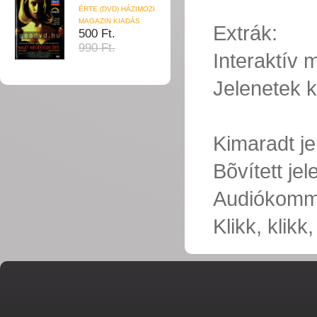
ÉRTE (DVD) HÁZIMOZI
MAGAZIN KIADÁS
Extrák:
500 Ft.
990 Ft.
Interaktív
Jelenetek k
Kimaradt je
Bõvített je
Audiókommen
Klikk, klikk