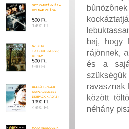
bûnözõnek
SKY KAPITÁNY ÉS A
HOLNAP VILÁGA
kockázta
500 Ft.
1490 Ft.
lebuktassa
baj, hogy
SZICÍLIA -
rájönnek, 
TURISTAFILM (DVD)
ÚTIFILM
500 Ft.
és a sajá
990 Ft.
szükségük
ravasznak 
BELSŐ TENGER
(DUPLALEMEZES
között töl
DIGIPACK KIADÁS)
1990 Ft.
néhány pisz
4990 Ft.
MAJD MEGDÖGLIK