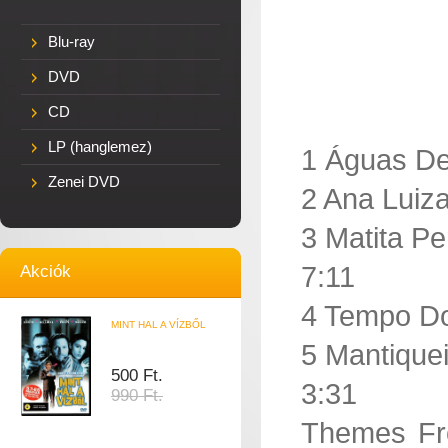
Blu-ray
DVD
CD
LP (hanglemez)
1 Águas De
Zenei DVD
2 Ana Luiz
3 Matita Pe
7:11
Akciók
4 Tempo Do
MINT HAL A VÍZBŐL
5 Mantique
500 Ft.
3:31
990 Ft.
Themes Fr