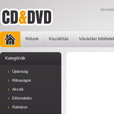
Üdvözölj
Rólunk
Kiszállítás
Vásárlási feltétele
Kategóriák
Újdonság
Ritkaságok
Akciók
Előrendelés
Raktáron