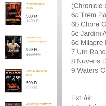
(Chronicle
TESTŐRPÁRBAJ
(DVD)
6a Trem Pa
500 Ft.
1490 Ft.
6b Chora C
6c Jardim
AZ ÉJSZAKA
6d Milagre
TÖRVÉNYE (DVD)
990 Ft.
7 Um Ranc
1990 Ft.
8 Nuvens D
9 Waters O
JACKIE BROWN (1
DVD)
500 Ft.
990 Ft.
Extrák:
AZ ÖRDÖG ÉPÍTÉSZE