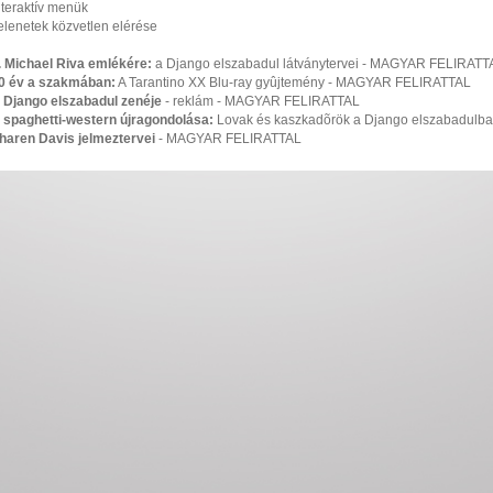
nteraktív menük
elenetek közvetlen elérése
. Michael Riva emlékére:
a Django elszabadul látványtervei - MAGYAR FELIRATT
0 év a szakmában:
A Tarantino XX Blu-ray gyûjtemény - MAGYAR FELIRATTAL
 Django elszabadul zenéje
- reklám - MAGYAR FELIRATTAL
 spaghetti-western újragondolása:
Lovak és kaszkadõrök a Django elszabadul
haren Davis jelmeztervei
- MAGYAR FELIRATTAL