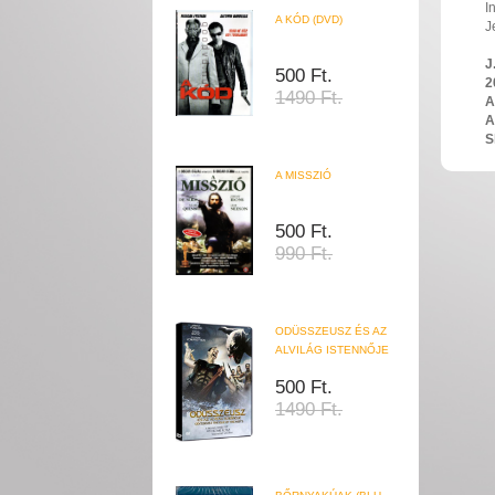
I
A KÓD (DVD)
J
J
500 Ft.
2
1490 Ft.
A
A
S
A MISSZIÓ
500 Ft.
990 Ft.
ODÜSSZEUSZ ÉS AZ
ALVILÁG ISTENNŐJE
500 Ft.
1490 Ft.