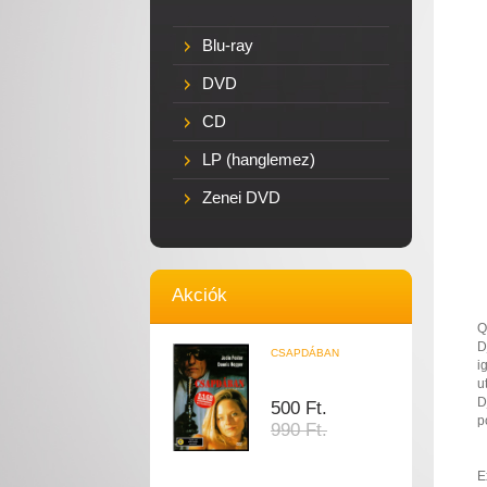
Blu-ray
DVD
CD
LP (hanglemez)
Zenei DVD
Akciók
Q
D
CSAPDÁBAN
i
u
D
500 Ft.
p
990 Ft.
E