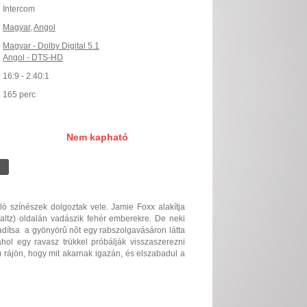
Intercom
Magyar
,
Angol
Magyar - Dolby Digital 5.1
Angol - DTS-HD
16:9 - 2.40:1
165 perc
Nem kapható
ló színészek dolgoztak vele. Jamie Foxx alakítja
 Waltz) oldalán vadászik fehér emberekre. De neki
adítsa  a gyönyörû nõt egy rabszolgavásáron látta
ahol egy ravasz trükkel próbálják visszaszerezni
rájön, hogy mit akarnak igazán, és elszabadul a