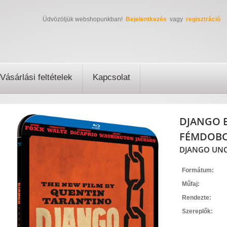
Üdvözöljük webshopunkban!
Bejelentkezés
vagy
regisztráció
Vásárlási feltételek
Kapcsolat
DJANGO E
FÉMDOBOZ
DJANGO UNCH
Formátum:
Műfaj:
Rendezte:
Szereplők: