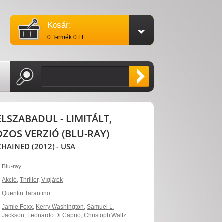
Kosár:
0 Termék 0 Ft.
LSZABADUL - LIMITÁLT,
OS VERZIÓ (BLU-RAY)
AINED (2012) - USA
Blu-ray
Akció
,
Thriller
,
Vígjáték
Quentin Tarantino
Jamie Foxx
,
Kerry Washington
,
Samuel L.
Jackson
,
Leonardo Di Caprio
,
Christoph Waltz