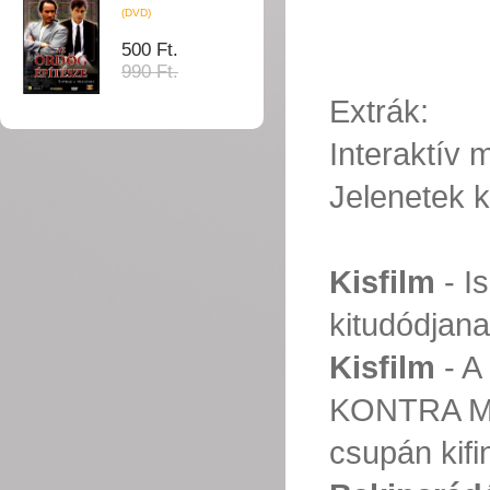
(DVD)
500 Ft.
990 Ft.
Extrák:
Interaktív
Jelenetek k
Kisfilm
- I
kitudódja
Kisfilm
- 
KONTRA MÉ
csupán kif