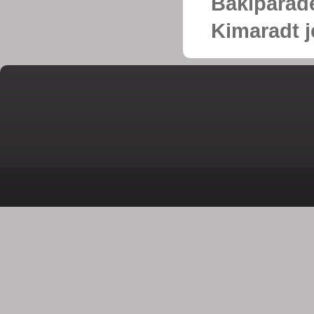
Bakiparád
Kimaradt j