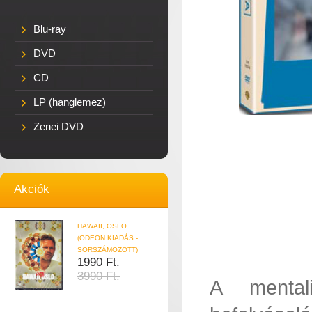
Blu-ray
DVD
CD
LP (hanglemez)
Zenei DVD
Akciók
HAWAII, OSLO
(ODEON KIADÁS -
SORSZÁMOZOTT)
1990 Ft.
3990 Ft.
A mental