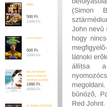
befolyásol
MOBIL
(Simon B
500 Ft.
sztármédiu
1490 Ft.
John nevû s
hogy nincs
PLUTO NASH
megfigyelõ
500 Ft.
1990 Ft.
látnoki erõ
állítsa 
BELSŐ TENGER
nyomozócs
(DUPLALEMEZES
DIGIPACK KIADÁS)
megoldani.
1990 Ft.
4990 Ft.
bûnözõ, Pat
Red Johnt. 
AZ ÖRDÖG ÉPÍTÉSZE