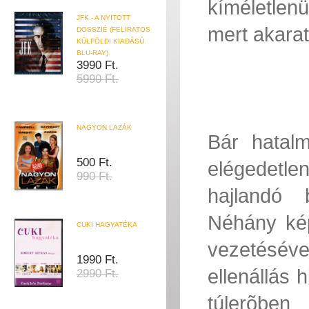
kíméletlen
JFK - A NYITOTT
mert akarat
DOSSZIÉ (FELIRATOS
KÜLFÖLDI KIADÁSÚ
BLU-RAY)
3990 Ft.
5990 Ft.
NAGYON LAZÁK
Bár hatalm
500 Ft.
elégedetle
990 Ft.
hajlandó 
Néhány kép
CUKI HAGYATÉKA
vezetésével
1990 Ft.
ellenállás 
2990 Ft.
túlerõben