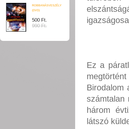
ROBBANÁSVESZÉLY
elszánts
(DVD)
igazságosa
500 Ft.
990 Ft.
Ez a páratl
megtörtént
Birodalom 
számtalan n
három évti
látszó küld