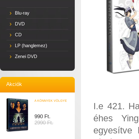
Blu-ray
DVD
CD
LP (hanglemez)
Zenei DVD
Akciók
A KÖNNYEK VÖLGYE
I.e 421. H
éhes Ying
990 Ft.
2990 Ft.
egyesítve 