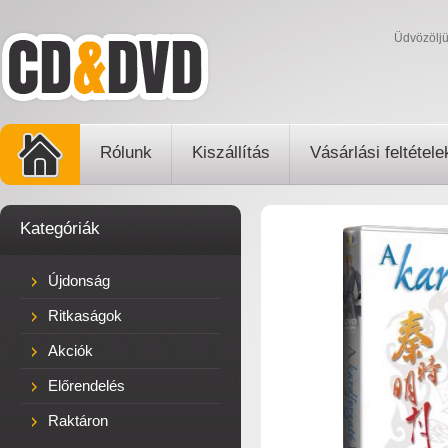
Üdvözölj
Rólunk
Kiszállítás
Vásárlási feltétele
Kategóriák
Újdonság
Ritkaságok
Akciók
Előrendelés
Raktáron