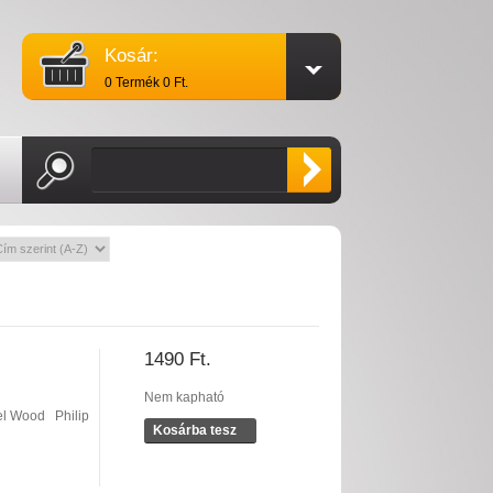
Kosár:
0 Termék 0 Ft.
1490 Ft.
Nem kapható
el Wood
Philip
Kosárba tesz