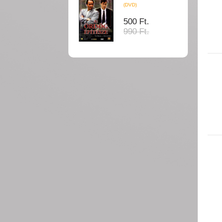
(DVD)
500 Ft.
990 Ft.