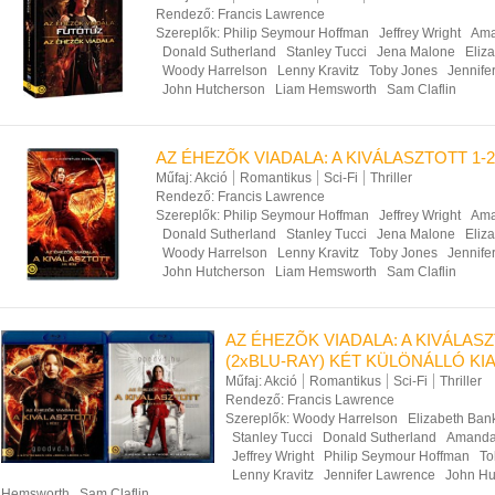
Rendező:
Francis Lawrence
Szereplők:
Philip Seymour Hoffman
Jeffrey Wright
Ama
Donald Sutherland
Stanley Tucci
Jena Malone
Eliz
Woody Harrelson
Lenny Kravitz
Toby Jones
Jennife
John Hutcherson
Liam Hemsworth
Sam Claflin
AZ ÉHEZÕK VIADALA: A KIVÁLASZTOTT 1-2.
Műfaj:
Akció
Romantikus
Sci-Fi
Thriller
Rendező:
Francis Lawrence
Szereplők:
Philip Seymour Hoffman
Jeffrey Wright
Ama
Donald Sutherland
Stanley Tucci
Jena Malone
Eliz
Woody Harrelson
Lenny Kravitz
Toby Jones
Jennife
John Hutcherson
Liam Hemsworth
Sam Claflin
AZ ÉHEZÕK VIADALA: A KIVÁLASZ
(2xBLU-RAY) KÉT KÜLÖNÁLLÓ K
Műfaj:
Akció
Romantikus
Sci-Fi
Thriller
Rendező:
Francis Lawrence
Szereplők:
Woody Harrelson
Elizabeth Ban
Stanley Tucci
Donald Sutherland
Amanda
Jeffrey Wright
Philip Seymour Hoffman
To
Lenny Kravitz
Jennifer Lawrence
John Hu
Hemsworth
Sam Claflin