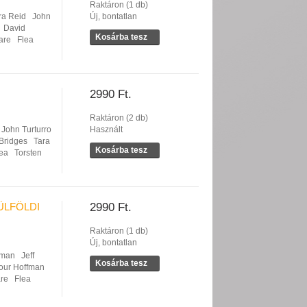
Raktáron (1 db)
ra Reid
John
Új, bontatlan
David
Kosárba tesz
are
Flea
2990 Ft.
Raktáron (2 db)
John Turturro
Használt
 Bridges
Tara
Kosárba tesz
ea
Torsten
ÜLFÖLDI
2990 Ft.
Raktáron (1 db)
Új, bontatlan
dman
Jeff
Kosárba tesz
our Hoffman
are
Flea