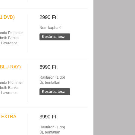
(1 DVD)
2990 Ft.
Nem kapható
nda Plummer
Kosárba tesz
abeth Banks
r Lawrence
(BLU-RAY)
6990 Ft.
Raktáron (1 db)
nda Plummer
Új, bontatlan
abeth Banks
Kosárba tesz
r Lawrence
- EXTRA
3990 Ft.
Raktáron (1 db)
Új, bontatlan