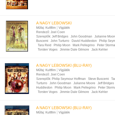
A NAGY LEBOWSKI
Műfaj:
Kultfilm
Vígjáték
Rendező:
Joel Coen
Szereplők:
Jeff Bridges
John Goodman
Julianne Moor
Buscemi
John Turturro
David Huddleston
Philip Sey
Tara Reid
Philip Moon
Mark Pellegrino
Peter Storm
Torsten Voges
Jimmie Dale Gilmore
Jack Kehler
A NAGY LEBOWSKI (BLU-RAY)
Műfaj:
Kultfilm
Vígjáték
Rendező:
Joel Coen
Szereplők:
Philip Seymour Hoffman
Steve Buscemi
Ta
Turturro
John Goodman
Julianne Moore
Jeff Bridges
Huddleston
Philip Moon
Mark Pellegrino
Peter Storm
Torsten Voges
Jimmie Dale Gilmore
Jack Kehler
A NAGY LEBOWSKI (BLU-RAY)
Műfaj:
Kultfilm
Vígjáték