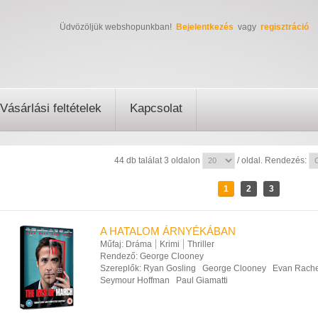
Üdvözöljük webshopunkban!
Bejelentkezés
vagy
regisztráció
Vásárlási feltételek
Kapcsolat
44 db találat 3 oldalon
/ oldal. Rendezés:
1
2
3
A HATALOM ÁRNYÉKÁBAN
Műfaj:
Dráma
Krimi
Thriller
Rendező:
George Clooney
Szereplők:
Ryan Gosling
George Clooney
Evan Rach
Seymour Hoffman
Paul Giamatti