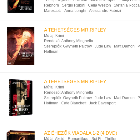
Philip Seymour Hoffman
Jack Davenport
Philip Baker
Rebhorn
Sergio Rubini
Celia Weston
Stefania Rocca
Marescotti
Anna Longhi
Alessandro Fabrizi
A TEHETSÉGES MR.RIPLEY
Műfaj:
Krimi
Rendező:
Anthony Minghella
Szereplők:
Gwyneth Paltrow
Jude Law
Matt Damon
P
Hoffman
A TEHETSÉGES MR.RIPLEY
Műfaj:
Krimi
Rendező:
Anthony Minghella
Szereplők:
Gwyneth Paltrow
Jude Law
Matt Damon
P
Hoffman
Cate Blanchett
Jack Davenport
AZ ÉHEZŐK VIADALA 1-2 (4 DVD)
Műfaj:
Akció
Romantikus
Sci-Fi
Thriller