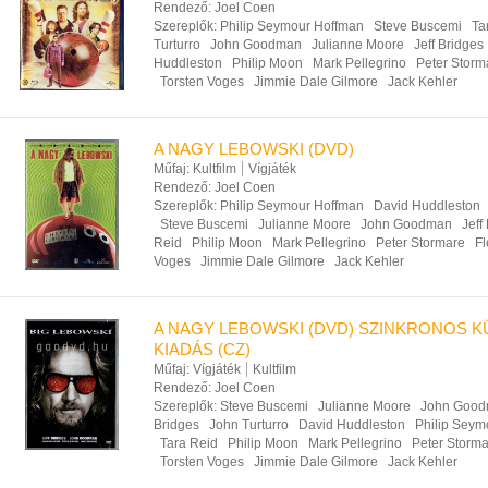
Rendező:
Joel Coen
Szereplők:
Philip Seymour Hoffman
Steve Buscemi
Ta
Turturro
John Goodman
Julianne Moore
Jeff Bridges
Huddleston
Philip Moon
Mark Pellegrino
Peter Storm
Torsten Voges
Jimmie Dale Gilmore
Jack Kehler
A NAGY LEBOWSKI (DVD)
Műfaj:
Kultfilm
Vígjáték
Rendező:
Joel Coen
Szereplők:
Philip Seymour Hoffman
David Huddleston
Steve Buscemi
Julianne Moore
John Goodman
Jeff
Reid
Philip Moon
Mark Pellegrino
Peter Stormare
Fl
Voges
Jimmie Dale Gilmore
Jack Kehler
A NAGY LEBOWSKI (DVD) SZINKRONOS K
KIADÁS (CZ)
Műfaj:
Vígjáték
Kultfilm
Rendező:
Joel Coen
Szereplők:
Steve Buscemi
Julianne Moore
John Goo
Bridges
John Turturro
David Huddleston
Philip Seym
Tara Reid
Philip Moon
Mark Pellegrino
Peter Storm
Torsten Voges
Jimmie Dale Gilmore
Jack Kehler