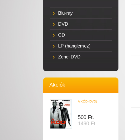
Blu-ray
DVD
CD
LP (hanglemez)
Zenei DVD
Akciók
A KÓD (DVD)
500 Ft.
1490 Ft.