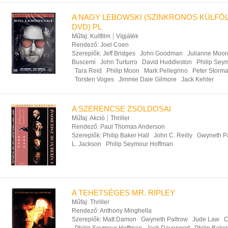
A NAGY LEBOWSKI (SZINKRONOS KÜLFÖL
DVD) PL
Műfaj:
Kultfilm
Vígjáték
Rendező:
Joel Coen
Szereplők:
Jeff Bridges
John Goodman
Julianne Moor
Buscemi
John Turturro
David Huddleston
Philip Sey
Tara Reid
Philip Moon
Mark Pellegrino
Peter Storm
Torsten Voges
Jimmie Dale Gilmore
Jack Kehler
A SZERENCSE ZSOLDOSAI
Műfaj:
Akció
Thriller
Rendező:
Paul Thomas Anderson
Szereplők:
Philip Baker Hall
John C. Reilly
Gwyneth P
L. Jackson
Philip Seymour Hoffman
A TEHETSÉGES MR. RIPLEY
Műfaj:
Thriller
Rendező:
Anthony Minghella
Szereplők:
Matt Damon
Gwyneth Paltrow
Jude Law
C