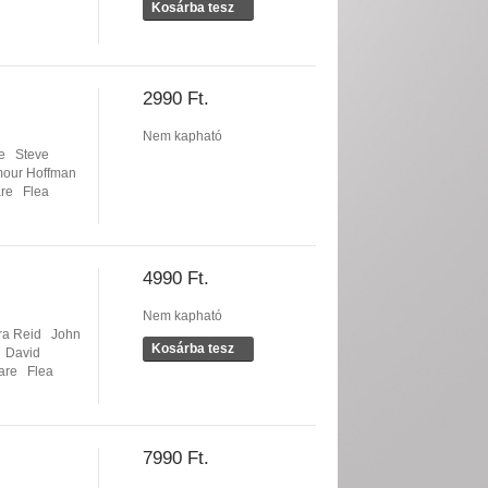
Kosárba tesz
2990 Ft.
Nem kapható
e
Steve
mour Hoffman
are
Flea
4990 Ft.
Nem kapható
ra Reid
John
Kosárba tesz
David
are
Flea
7990 Ft.