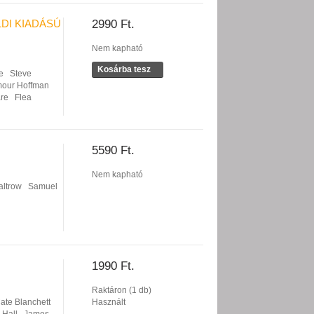
DI KIADÁSÚ
2990 Ft.
Nem kapható
Kosárba tesz
e
Steve
mour Hoffman
are
Flea
5590 Ft.
Nem kapható
altrow
Samuel
1990 Ft.
Raktáron (1 db)
ate Blanchett
Használt