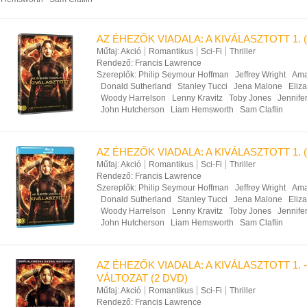
AZ ÉHEZŐK VIADALA: A KIVÁLASZTOTT 1. 
Műfaj:
Akció
Romantikus
Sci-Fi
Thriller
Rendező:
Francis Lawrence
Szereplők:
Philip Seymour Hoffman
Jeffrey Wright
Ama
Donald Sutherland
Stanley Tucci
Jena Malone
Eliz
Woody Harrelson
Lenny Kravitz
Toby Jones
Jennife
John Hutcherson
Liam Hemsworth
Sam Claflin
AZ ÉHEZŐK VIADALA: A KIVÁLASZTOTT 1. 
Műfaj:
Akció
Romantikus
Sci-Fi
Thriller
Rendező:
Francis Lawrence
Szereplők:
Philip Seymour Hoffman
Jeffrey Wright
Ama
Donald Sutherland
Stanley Tucci
Jena Malone
Eliz
Woody Harrelson
Lenny Kravitz
Toby Jones
Jennife
John Hutcherson
Liam Hemsworth
Sam Claflin
AZ ÉHEZŐK VIADALA: A KIVÁLASZTOTT 1. 
VÁLTOZAT (2 DVD)
Műfaj:
Akció
Romantikus
Sci-Fi
Thriller
Rendező:
Francis Lawrence