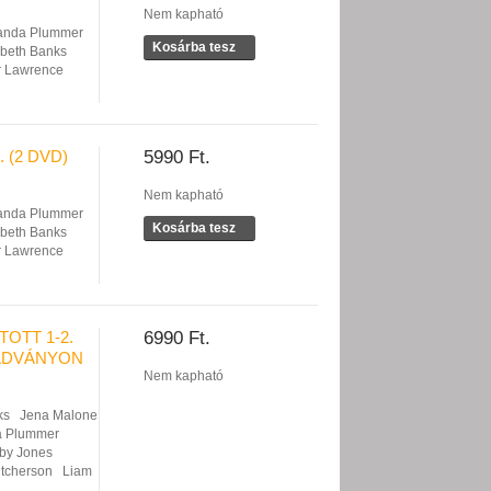
Nem kapható
nda Plummer
Kosárba tesz
abeth Banks
r Lawrence
 (2 DVD)
5990 Ft.
Nem kapható
nda Plummer
Kosárba tesz
abeth Banks
r Lawrence
TOTT 1-2.
6990 Ft.
IADVÁNYON
Nem kapható
ks
Jena Malone
 Plummer
by Jones
tcherson
Liam