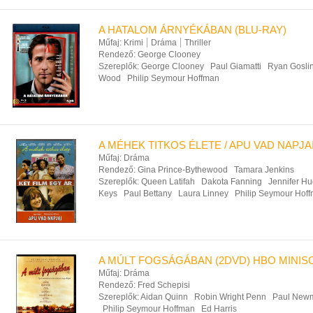
A HATALOM ÁRNYÉKÁBAN (BLU-RAY)
Műfaj:
Krimi
Dráma
Thriller
Rendező:
George Clooney
Szereplők:
George Clooney
Paul Giamatti
Ryan Gosli
Wood
Philip Seymour Hoffman
A MÉHEK TITKOS ÉLETE / APU VAD NAPJAI
Műfaj:
Dráma
Rendező:
Gina Prince-Bythewood
Tamara Jenkins
Szereplők:
Queen Latifah
Dakota Fanning
Jennifer H
Keys
Paul Bettany
Laura Linney
Philip Seymour Hof
A MÚLT FOGSÁGÁBAN (2DVD) HBO MINI
Műfaj:
Dráma
Rendező:
Fred Schepisi
Szereplők:
Aidan Quinn
Robin Wright Penn
Paul New
Philip Seymour Hoffman
Ed Harris