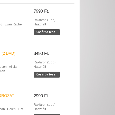
7990 Ft.
Raktáron (1 db)
ng
Evan Rachel
Használt
Kosárba tesz
 (2 DVD)
3490 Ft.
Raktáron (1 db)
udson
Alicia
Használt
fman
Kosárba tesz
SOROZAT
2990 Ft.
Raktáron (1 db)
man
Helen Hunt
Használt