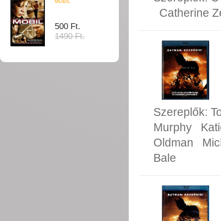
MOBIL
Catherine Z
500 Ft.
1490 Ft.
Szereplők:
T
Murphy
Kat
Oldman
Mic
Bale