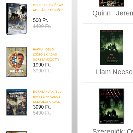
ODÜSSZEUSZ ÉS AZ
ALVILÁG ISTENNŐJE
Quinn
Jerem
500 Ft.
1490 Ft.
HAWAII, OSLO
(ODEON KIADÁS -
SORSZÁMOZOTT)
1990 Ft.
Liam Neeso
3990 Ft.
BŐRNYAKÚAK (BLU-
RAY) SZINKRONOS
KÜLFÖLDI KIADÁS
3990 Ft.
5490 Ft.
Szereplők:
O