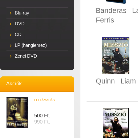
Banderas
L
Blu-ray
Ferris
DVD
CD
LP (hanglemez)
Zenei DVD
Quinn
Liam
Akciók
FELTÁMADÁS
500 Ft.
990 Ft.