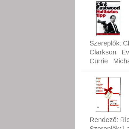
Szereplők:
C
Clarkson
Ev
Currie
Mich
Rendező:
Ri
Szereplők:
L