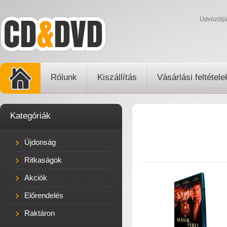
Üdvözölj
Rólunk
Kiszállítás
Vásárlási feltétele
Kategóriák
Újdonság
Ritkaságok
Akciók
Előrendelés
Raktáron