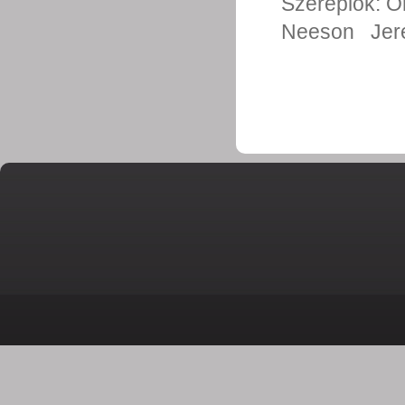
Szereplők:
O
Neeson
Jer