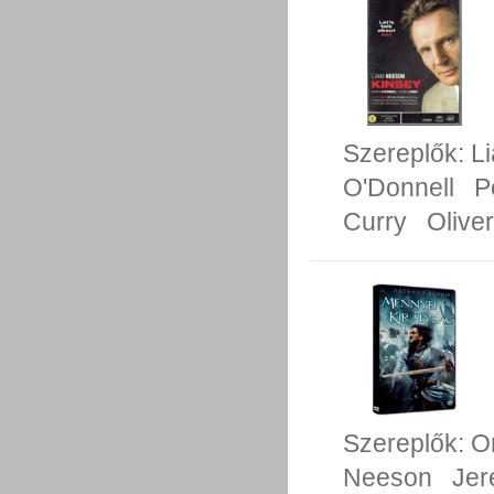
Szereplők:
L
O'Donnell
P
Curry
Oliver
Szereplők:
O
Neeson
Jer