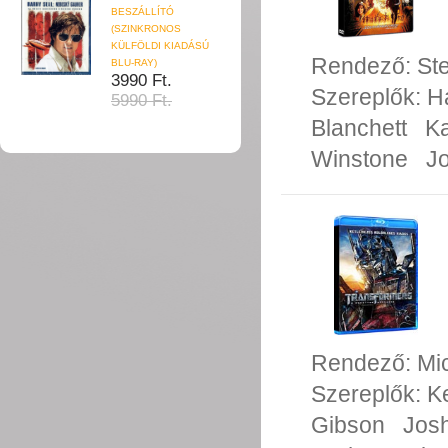
BESZÁLLÍTÓ
(SZINKRONOS
KÜLFÖLDI KIADÁSÚ
Rendező:
St
BLU-RAY)
3990 Ft.
Szereplők:
H
5990 Ft.
Blanchett
Ka
Winstone
J
Rendező:
Mi
Szereplők:
K
Gibson
Jos