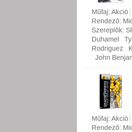
Műfaj:
Akció
Rendező:
Mi
Szereplők:
S
Duhamel
Ty
Rodriguez
K
John Benja
Műfaj:
Akció
Rendező:
Mi