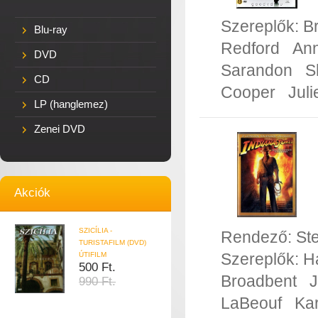
Szereplők:
B
Blu-ray
Redford
Ann
DVD
Sarandon
S
CD
Cooper
Juli
LP (hanglemez)
Zenei DVD
Akciók
SZICÍLIA -
Rendező:
St
TURISTAFILM (DVD)
Szereplők:
H
ÚTIFILM
500 Ft.
Broadbent
J
990 Ft.
LaBeouf
Kar