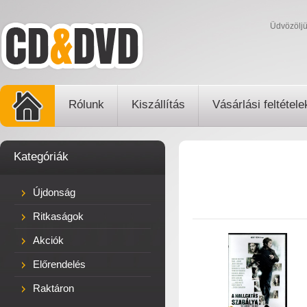
Üdvözölj
Rólunk
Kiszállítás
Vásárlási feltétele
Kategóriák
Újdonság
Ritkaságok
Akciók
Előrendelés
Raktáron