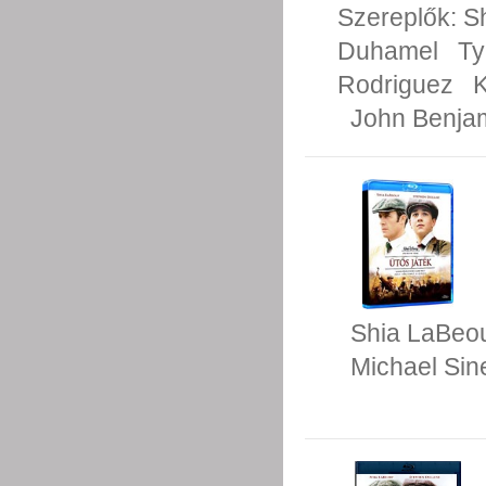
Szereplők:
S
Duhamel
Ty
Rodriguez
K
John Benja
Shia LaBeo
Michael Sine