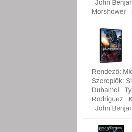
John Benja
Morshower
Rendező:
Mi
Szereplők:
S
Duhamel
Ty
Rodriguez
K
John Benja