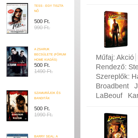
TESS - EGY TISZTA
NŐ
500 Ft.
990 Ft.
A ZSARUK
BECSÜLETE (FÓRUM
Műfaj:
Akció
HOME KIADÁS)
500 Ft.
Rendező:
St
1490 Ft.
Szereplők:
H
Broadbent
J
SZAMURÁJOK ÉS
LaBeouf
Kar
BANDITÁK
500 Ft.
1990 Ft.
BARRY SEAL: A