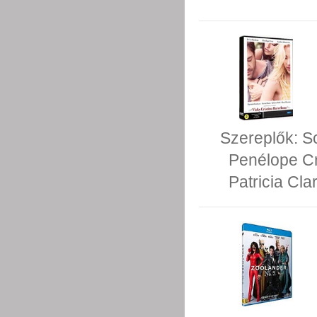
Szereplők:
S
Penélope C
Patricia Cla