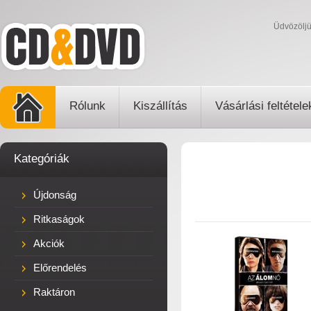
Üdvözölj
Rólunk
Kiszállítás
Vásárlási feltétele
Kategóriák
Újdonság
Ritkaságok
Akciók
Előrendelés
Raktáron