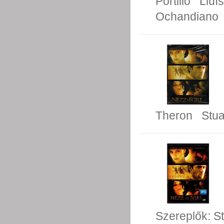
Portillo
Lluí
Ochandiano
Theron
Stu
Szereplők:
S