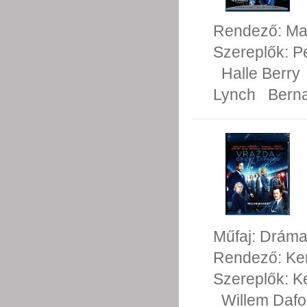
Rendező:
Ma
Szereplők:
P
Halle Berry
Lynch
Berna
Műfaj:
Drám
Rendező:
Ke
Szereplők:
K
Willem Daf