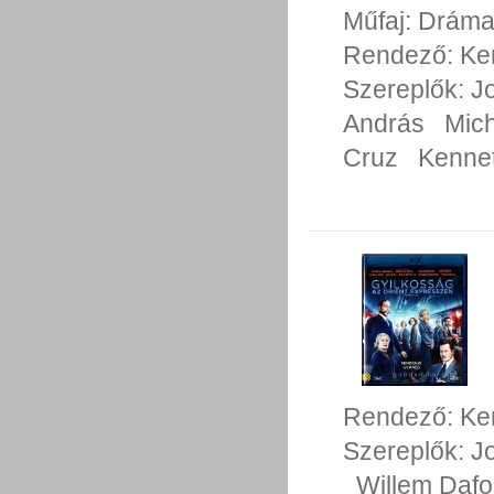
Műfaj:
Drám
Rendező:
Ke
Szereplők:
J
András
Mich
Cruz
Kenne
Rendező:
Ke
Szereplők:
J
Willem Daf