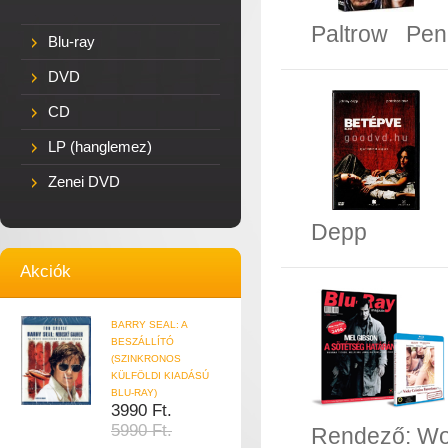
Paltrow
Pen
Blu-ray
DVD
CD
LP (hanglemez)
Zenei DVD
Depp
Akciók
BARRY SEAL: A
BESZÁLLÍTÓ
(SZINKRONOS
KÜLFÖLDI KIADÁSÚ
BLU-RAY)
3990 Ft.
5990 Ft.
Rendező:
Wo