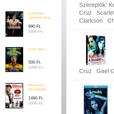
Szereplők:
K
Cruz
Scarle
AZ ÉJSZAKA
TÖRVÉNYE (DVD)
Clarkson
Ch
990 Ft.
1990 Ft.
PLUTO NASH
500 Ft.
1990 Ft.
Cruz
Gael G
MOCSOK ÉS
BÖLCSESSÉG
1490 Ft.
2990 Ft.