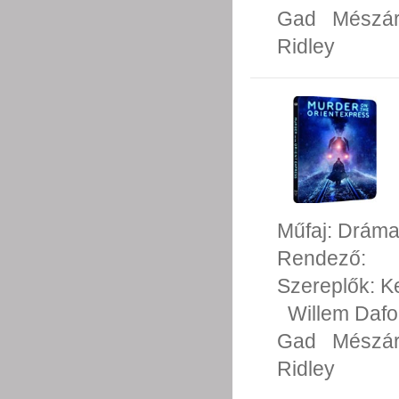
Gad
Mészár
Ridley
Műfaj:
Drám
Rendező:
Szereplők:
K
Willem Daf
Gad
Mészár
Ridley