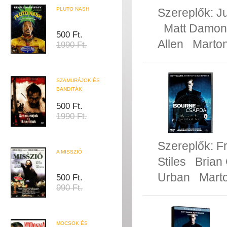
PLUTO NASH
Szereplők:
Ju
Matt Damon
500 Ft.
Allen
Marto
1990 Ft.
SZAMURÁJOK ÉS
BANDITÁK
500 Ft.
1990 Ft.
Szereplők:
F
A MISSZIÓ
Stiles
Brian
Urban
Mart
500 Ft.
990 Ft.
MOCSOK ÉS