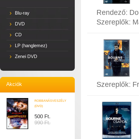
Rendező:
Do
Blu-ray
Szereplők:
M
DVD
CD
LP (hanglemez)
Zenei DVD
Szereplők:
F
Akciók
ROBBANÁSVESZÉLY
(DVD)
500 Ft.
990 Ft.