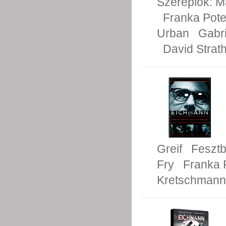
Szereplők:
M
Franka Pote
Urban
Gabr
David Strath
Greif
Feszt
Fry
Franka 
Kretschmann