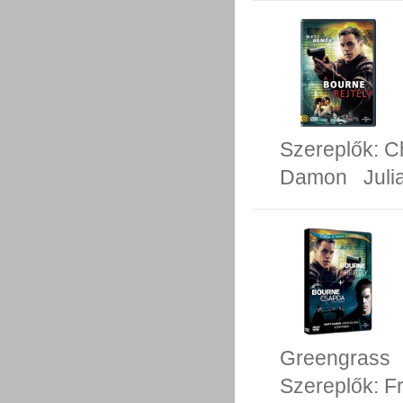
Szereplők:
C
Damon
Juli
Greengrass
Szereplők:
F