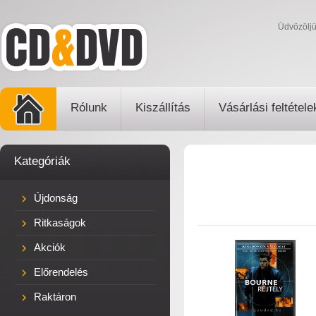
Üdvözölj
Rólunk
Kiszállítás
Vásárlási feltétele
Kategóriák
Újdonság
Ritkaságok
Akciók
Előrendelés
Raktáron