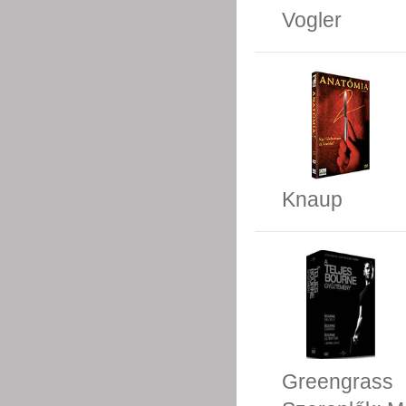
Vogler
Knaup
Greengrass