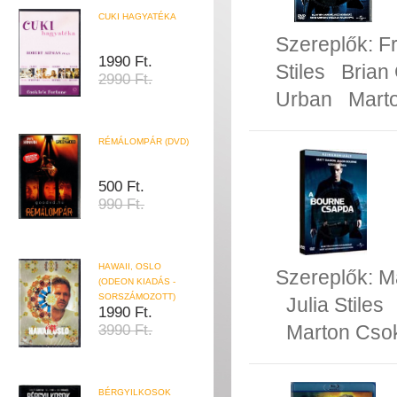
CUKI HAGYATÉKA
Szereplők:
F
1990 Ft.
Stiles
Brian
2990 Ft.
Urban
Mart
RÉMÁLOMPÁR (DVD)
500 Ft.
990 Ft.
HAWAII, OSLO
Szereplők:
M
(ODEON KIADÁS -
SORSZÁMOZOTT)
Julia Stiles
1990 Ft.
Marton Cso
3990 Ft.
BÉRGYILKOSOK