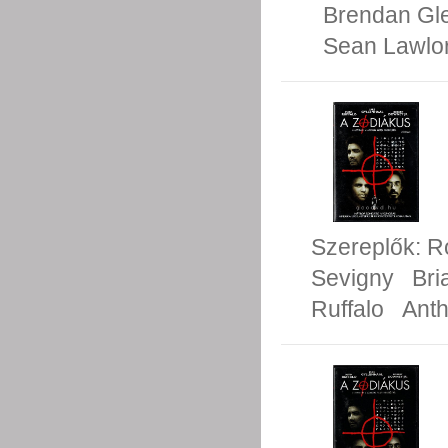
Brendan Gl
Sean Lawlo
Szereplők:
R
Sevigny
Bri
Ruffalo
Ant