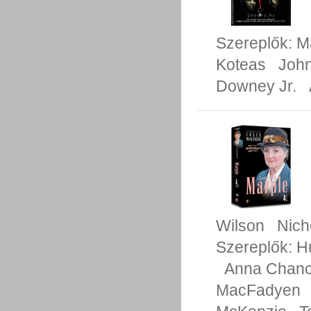
Szereplők:
M
Koteas
John
Downey Jr.
Wilson
Nich
Szereplők:
H
Anna Chanc
MacFadyen