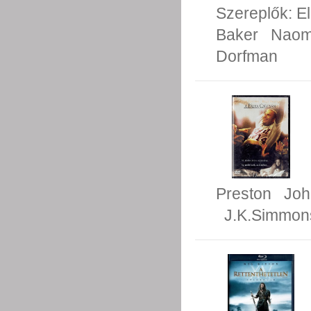
Szereplők:
E
Baker
Naom
Dorfman
Preston
Joh
J.K.Simmon