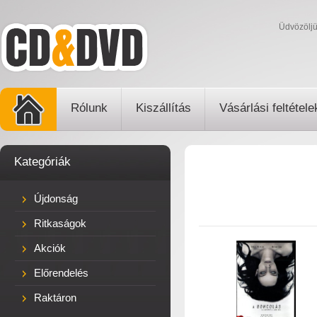
Üdvözölj
Rólunk
Kiszállítás
Vásárlási feltétele
Kategóriák
Újdonság
Ritkaságok
Akciók
Előrendelés
Raktáron