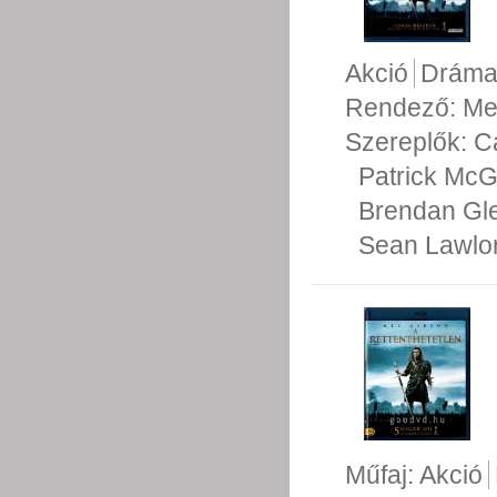
Akció
Drám
Rendező:
Me
Szereplők:
C
Patrick Mc
Brendan Gl
Sean Lawlo
Műfaj:
Akció