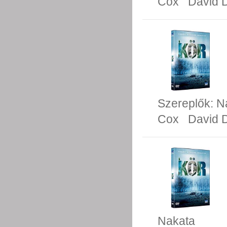
Cox
David 
Szereplők:
N
Cox
David 
Nakata