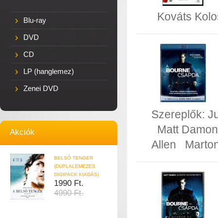
Kováts Kolo
Blu-ray
DVD
CD
LP (hanglemez)
Zenei DVD
Szereplők:
Ju
Matt Damon
Akciók
Allen
Marto
BELSŐ TENGER
(DUPLALEMEZES
DIGIPACK KIADÁS)
1990 Ft.
4990 Ft.