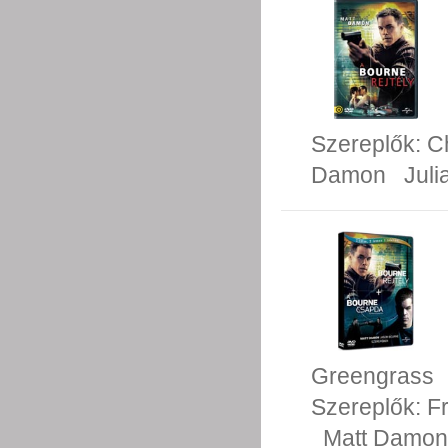
Szereplők:
C
Damon
Juli
Greengrass
Szereplők:
F
Matt Damon