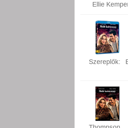
Ellie Kempe
Szereplők:
Thompson