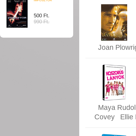
IMPOSZTOR
500 Ft.
990 Ft.
Joan Plowri
Maya Rudol
Covey
Elli