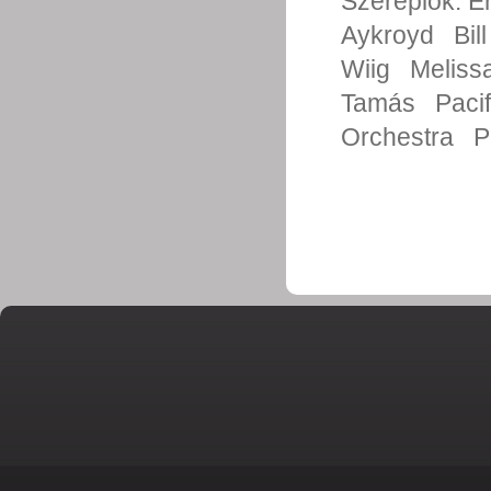
Szereplők:
E
Aykroyd
Bil
Wiig
Meliss
Tamás
Pacif
Orchestra
P