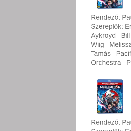
Rendező:
Pa
Szereplők:
E
Aykroyd
Bil
Wiig
Meliss
Tamás
Pacif
Orchestra
P
Rendező:
Pa