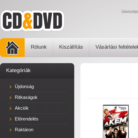
Üdvözölj
Rólunk
Kiszállítás
Vásárlási feltétele
Kategóriák
Újdonság
Ritkaságok
Akciók
Előrendelés
Raktáron