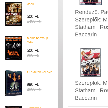
MOBIL
Rendező:
Pa
500 Ft.
Szereplők:
M
1490 Ft.
Statham
Ro
Baccarin
JACKIE BROWN (1
DVD)
500 Ft.
990 Ft.
A KÖNNYEK VÖLGYE
Szereplők:
M
990 Ft.
2990 Ft.
Statham
Ro
Baccarin