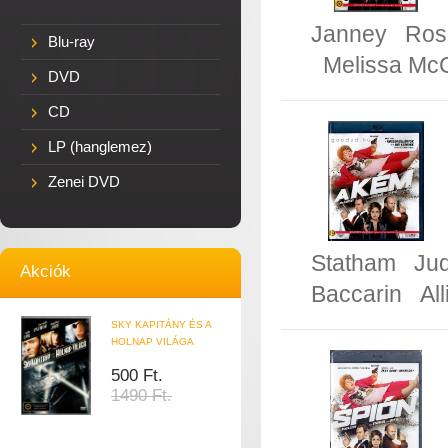
Janney
Ros
Blu-ray
Melissa Mc
DVD
CD
LP (hanglemez)
Zenei DVD
Statham
Ju
Akciók
Baccarin
Al
SKY KAPITÁNY ÉS A
HOLNAP VILÁGA
500 Ft.
1490 Ft.