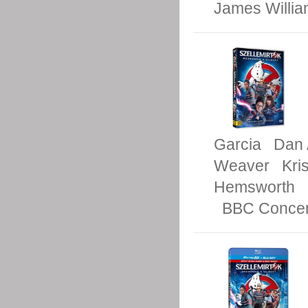
James Willi
Garcia
Dan 
Weaver
Kri
Hemsworth
BBC Concer