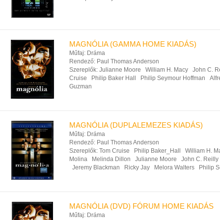
MAGNÓLIA (GAMMA HOME KIADÁS)
Műfaj:
Dráma
Rendező:
Paul Thomas Anderson
Szereplők:
Julianne Moore
William H. Macy
John C. Re
Cruise
Philip Baker Hall
Philip Seymour Hoffman
Alf
Guzman
MAGNÓLIA (DUPLALEMEZES KIADÁS)
Műfaj:
Dráma
Rendező:
Paul Thomas Anderson
Szereplők:
Tom Cruise
Philip Baker_Hall
William H. M
Molina
Melinda Dillon
Julianne Moore
John C. Reilly
Jeremy Blackman
Ricky Jay
Melora Walters
Philip 
MAGNÓLIA (DVD) FÓRUM HOME KIADÁS
Műfaj:
Dráma