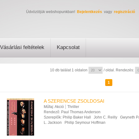
Üdvözöljük webshopunkban!
Bejelentkezés
vagy
regisztráció
Vásárlási feltételek
Kapcsolat
10 db találat 1 oldalon
/ oldal. Rendezés:
1
A SZERENCSE ZSOLDOSAI
Műfaj:
Akció
Thriller
Rendező:
Paul Thomas Anderson
Szereplők:
Philip Baker Hall
John C. Reilly
Gwyneth P
L. Jackson
Philip Seymour Hoffman