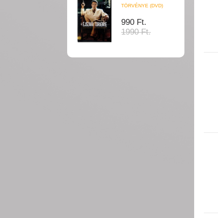
TÖRVÉNYE (DVD)
990 Ft.
1990 Ft.