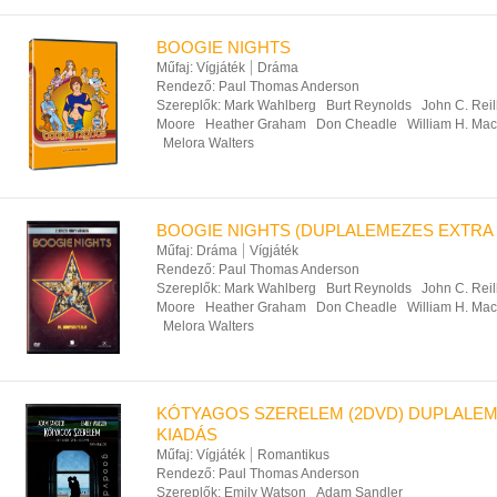
BOOGIE NIGHTS
Műfaj:
Vígjáték
Dráma
Rendező:
Paul Thomas Anderson
Szereplők:
Mark Wahlberg
Burt Reynolds
John C. Reil
Moore
Heather Graham
Don Cheadle
William H. Ma
Melora Walters
BOOGIE NIGHTS (DUPLALEMEZES EXTRA 
Műfaj:
Dráma
Vígjáték
Rendező:
Paul Thomas Anderson
Szereplők:
Mark Wahlberg
Burt Reynolds
John C. Reil
Moore
Heather Graham
Don Cheadle
William H. Ma
Melora Walters
KÓTYAGOS SZERELEM (2DVD) DUPLALE
KIADÁS
Műfaj:
Vígjáték
Romantikus
Rendező:
Paul Thomas Anderson
Szereplők:
Emily Watson
Adam Sandler