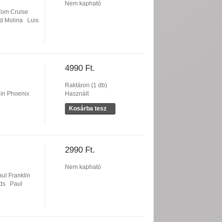
Nem kapható
Tom Cruise
ed Molina
Luis
4990 Ft.
Raktáron (1 db)
in Phoenix
Használt
Kosárba tesz
2990 Ft.
Nem kapható
aul Franklin
ds
Paul