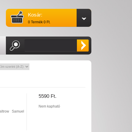
Kosár:
0 Termék 0 Ft.
5590 Ft.
Nem kapható
altrow
Samuel