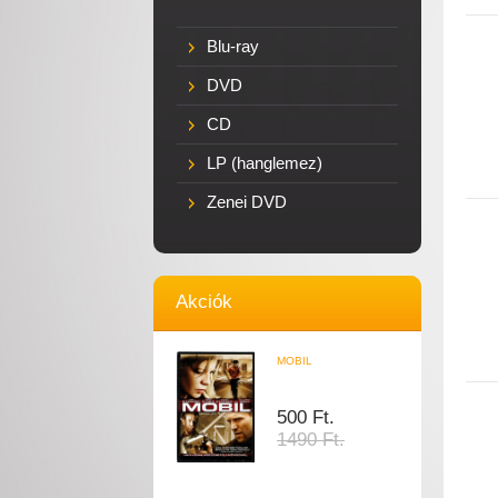
Blu-ray
DVD
CD
LP (hanglemez)
Zenei DVD
Akciók
MOBIL
500 Ft.
1490 Ft.