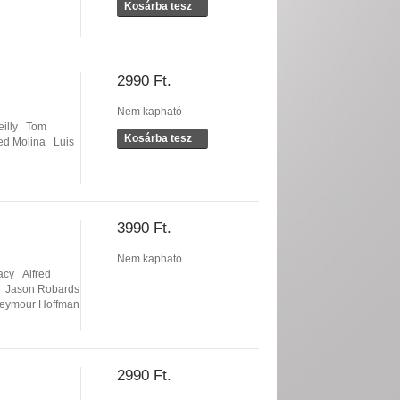
Kosárba tesz
2990 Ft.
Nem kapható
illy
Tom
Kosárba tesz
red Molina
Luis
3990 Ft.
Nem kapható
acy
Alfred
Jason Robards
Seymour Hoffman
2990 Ft.