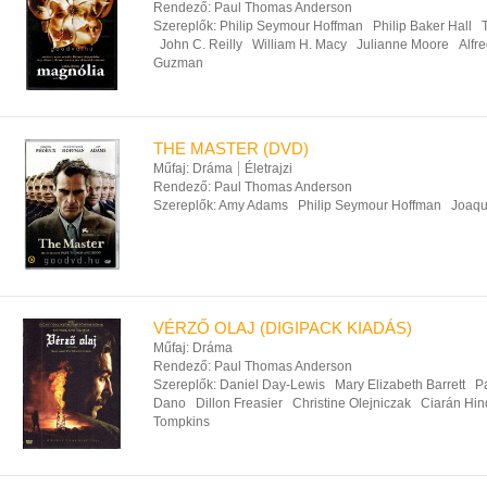
Rendező:
Paul Thomas Anderson
Szereplők:
Philip Seymour Hoffman
Philip Baker Hall
John C. Reilly
William H. Macy
Julianne Moore
Alfr
Guzman
THE MASTER (DVD)
Műfaj:
Dráma
Életrajzi
Rendező:
Paul Thomas Anderson
Szereplők:
Amy Adams
Philip Seymour Hoffman
Joaqu
VÉRZŐ OLAJ (DIGIPACK KIADÁS)
Műfaj:
Dráma
Rendező:
Paul Thomas Anderson
Szereplők:
Daniel Day-Lewis
Mary Elizabeth Barrett
P
Dano
Dillon Freasier
Christine Olejniczak
Ciarán Hin
Tompkins