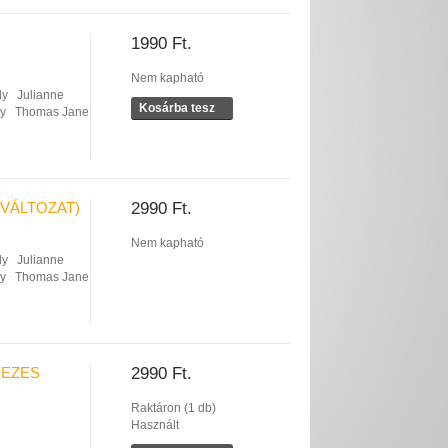
1990 Ft.
Nem kapható
ly
Julianne
Kosárba tesz
cy
Thomas Jane
VÁLTOZAT)
2990 Ft.
Nem kapható
ly
Julianne
cy
Thomas Jane
MEZES
2990 Ft.
Raktáron (1 db)
Használt