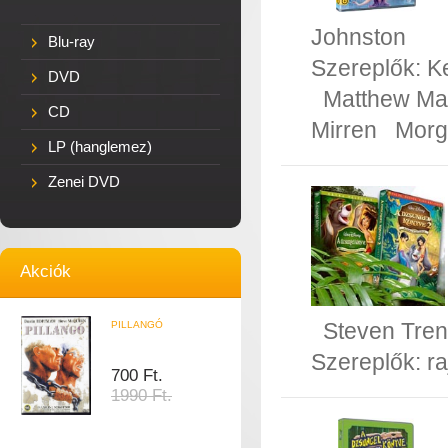
Johnston
Blu-ray
Szereplők:
Ke
DVD
Matthew M
CD
Mirren
Morg
LP (hanglemez)
Zenei DVD
Akciók
Steven Tren
PILLANGÓ
Szereplők:
ra
700 Ft.
1990 Ft.