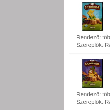
Rendező:
tö
Szereplők:
R
Rendező:
tö
Szereplők:
R