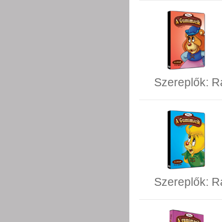
Szereplők:
R
Szereplők:
R