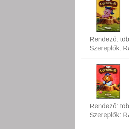
Rendező:
tö
Szereplők:
R
Rendező:
tö
Szereplők:
R