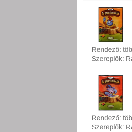
Rendező:
tö
Szereplők:
R
Rendező:
tö
Szereplők:
R