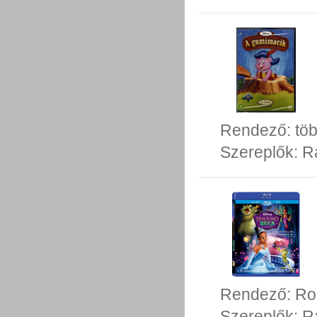
Rendező:
tö
Szereplők:
R
Rendező:
Ro
Szereplők:
R