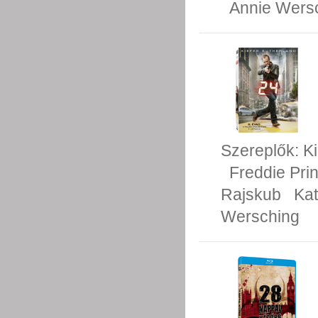
Annie Wers
Szereplők:
Ki
Freddie Prin
Rajskub
Kat
Wersching