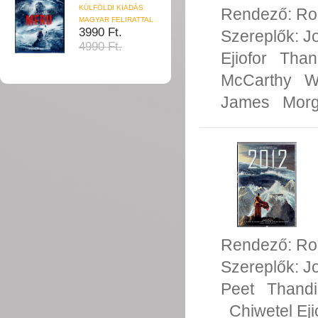
KÜLFÖLDI KIADÁS
Rendező:
Ro
MAGYAR FELIRATTAL
3990 Ft.
Szereplők:
J
4990 Ft.
Ejiofor
Than
McCarthy
W
James
Morg
Rendező:
Ro
Szereplők:
J
Peet
Thand
Chiwetel Eji