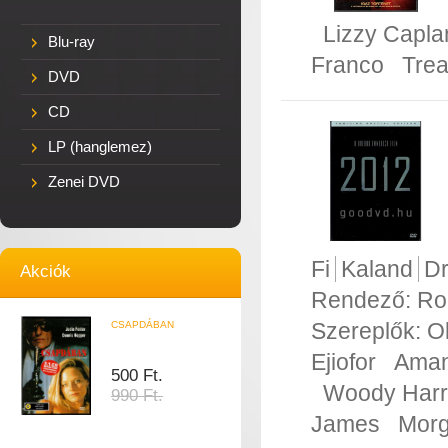
Lizzy Capla
Blu-ray
Franco
Trea
DVD
CD
LP (hanglemez)
Zenei DVD
Fi
Kaland
D
Akciók
Rendező:
Ro
Szereplők:
Ol
CSAPDÁBAN
Ejiofor
Aman
500 Ft.
Woody Harr
990 Ft.
James
Morg