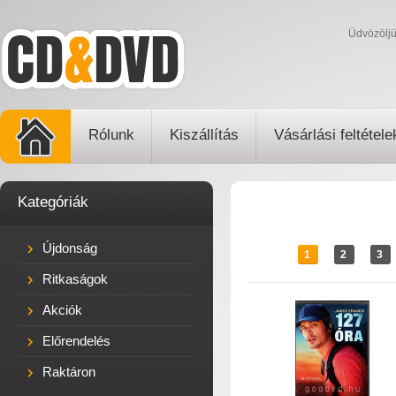
Üdvözölj
Rólunk
Kiszállítás
Vásárlási feltétele
Kategóriák
Újdonság
1
2
3
Ritkaságok
Akciók
Előrendelés
Raktáron