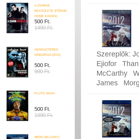
A ZSARUK
BECSÜLETE (FÓRUM
HOME KIADÁS)
500 Ft.
1490 Ft.
GENGSZTEREK
Szereplők:
J
HÁBORÚJA (DVD)
Ejiofor
Than
500 Ft.
990 Ft.
McCarthy
W
James
Morg
PLUTO NASH
500 Ft.
1990 Ft.
MERU (BLU-RAY)