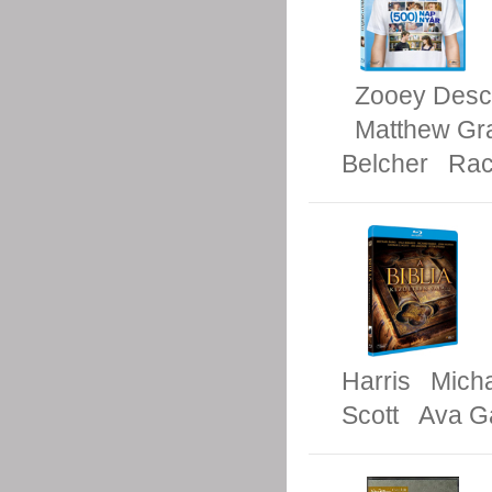
Zooey Desc
Matthew Gr
Belcher
Rac
Harris
Mich
Scott
Ava G