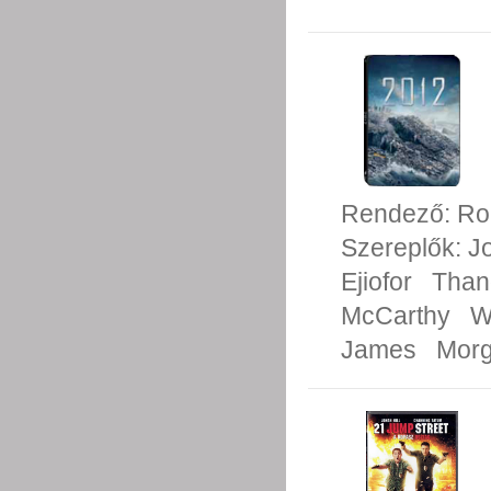
Rendező:
Ro
Szereplők:
J
Ejiofor
Than
McCarthy
W
James
Morg