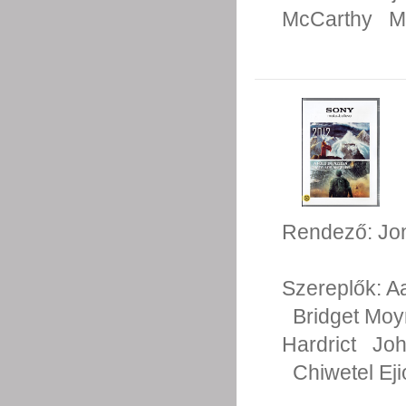
McCarthy
M
Rendező:
Jo
Szereplők:
A
Bridget Mo
Hardrict
Jo
Chiwetel Eji