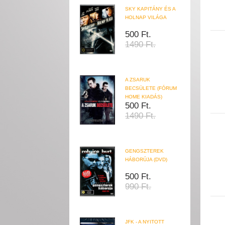
SKY KAPITÁNY ÉS A
HOLNAP VILÁGA
500 Ft.
1490 Ft.
A ZSARUK
BECSÜLETE (FÓRUM
HOME KIADÁS)
500 Ft.
1490 Ft.
GENGSZTEREK
HÁBORÚJA (DVD)
500 Ft.
990 Ft.
JFK - A NYITOTT