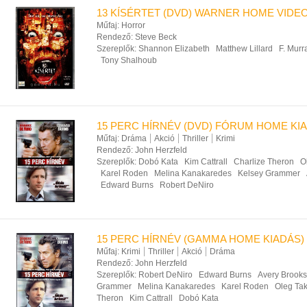
13 KÍSÉRTET (DVD) WARNER HOME VIDE
Műfaj:
Horror
Rendező:
Steve Beck
Szereplők:
Shannon Elizabeth
Matthew Lillard
F. Mur
Tony Shalhoub
15 PERC HÍRNÉV (DVD) FÓRUM HOME KI
Műfaj:
Dráma
Akció
Thriller
Krimi
Rendező:
John Herzfeld
Szereplők:
Dobó Kata
Kim Cattrall
Charlize Theron
O
Karel Roden
Melina Kanakaredes
Kelsey Grammer
Edward Burns
Robert DeNiro
15 PERC HÍRNÉV (GAMMA HOME KIADÁS)
Műfaj:
Krimi
Thriller
Akció
Dráma
Rendező:
John Herzfeld
Szereplők:
Robert DeNiro
Edward Burns
Avery Brooks
Grammer
Melina Kanakaredes
Karel Roden
Oleg Tak
Theron
Kim Cattrall
Dobó Kata