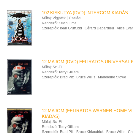
102 KISKUTYA (DVD) INTERCOM KIADÁS
Műfaj:
Vígjáték
Családi
Rendező:
Kevin Lima
Szereplők:
Ioan Gruffudd
Gérard Depardieu
Alice Eva
12 MAJOM (DVD) FELIRATOS UNIVERSAL 
Műfaj:
Sci-Fi
Rendező:
Terry Gilliam
Szereplők:
Brad Pitt
Bruce Willis
Madeleine Stowe
12 MAJOM (FELIRATOS WARNER HOME V
KIADÁS)
Műfaj:
Sci-Fi
Rendező:
Terry Gilliam
Szereplők:
Brad Pitt
Bruce Kirkpatrick
Bruce Willis
Ch