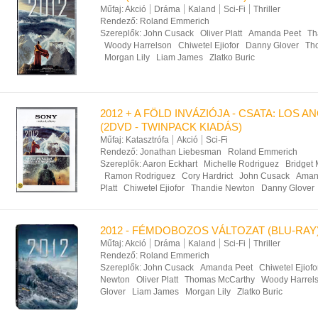
Műfaj:
Akció
Dráma
Kaland
Sci-Fi
Thriller
Rendező:
Roland Emmerich
Szereplők:
John Cusack
Oliver Platt
Amanda Peet
Th
Woody Harrelson
Chiwetel Ejiofor
Danny Glover
Th
Morgan Lily
Liam James
Zlatko Buric
2012 + A FÖLD INVÁZIÓJA - CSATA: LOS A
(2DVD - TWINPACK KIADÁS)
Műfaj:
Katasztrófa
Akció
Sci-Fi
Rendező:
Jonathan Liebesman
Roland Emmerich
Szereplők:
Aaron Eckhart
Michelle Rodriguez
Bridget
Ramon Rodriguez
Cory Hardrict
John Cusack
Aman
Platt
Chiwetel Ejiofor
Thandie Newton
Danny Glover
2012 - FÉMDOBOZOS VÁLTOZAT (BLU-RAY
Műfaj:
Akció
Dráma
Kaland
Sci-Fi
Thriller
Rendező:
Roland Emmerich
Szereplők:
John Cusack
Amanda Peet
Chiwetel Ejiofo
Newton
Oliver Platt
Thomas McCarthy
Woody Harrel
Glover
Liam James
Morgan Lily
Zlatko Buric