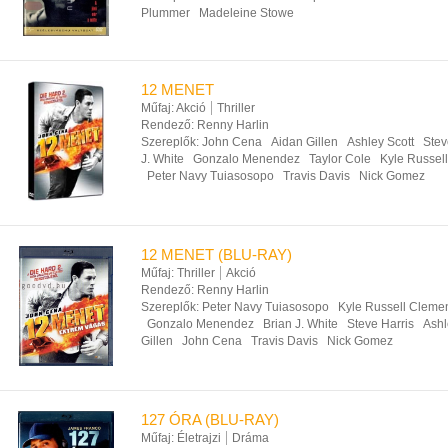
Plummer
Madeleine Stowe
12 MENET
Műfaj:
Akció
Thriller
Rendező:
Renny Harlin
Szereplők:
John Cena
Aidan Gillen
Ashley Scott
Stev
J. White
Gonzalo Menendez
Taylor Cole
Kyle Russel
Peter Navy Tuiasosopo
Travis Davis
Nick Gomez
12 MENET (BLU-RAY)
Műfaj:
Thriller
Akció
Rendező:
Renny Harlin
Szereplők:
Peter Navy Tuiasosopo
Kyle Russell Cleme
Gonzalo Menendez
Brian J. White
Steve Harris
Ashl
Gillen
John Cena
Travis Davis
Nick Gomez
127 ÓRA (BLU-RAY)
Műfaj:
Életrajzi
Dráma