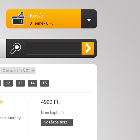
Kosár:
0 Termék 0 Ft.
:
12
13
14
15
D)
4990 Ft.
Nem kapható
rlie Murphy
Kosárba tesz