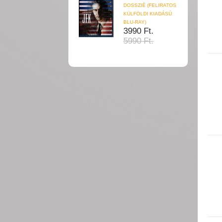
DOSSZIÉ (FELIRATOS
KÜLFÖLDI KIADÁSÚ
BLU-RAY)
3990 Ft.
5990 Ft.