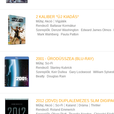
2 KALIBER *ÚJ KIADÁS*
Műfaj:
Akció
Vígjáték
Rendező:
Baltasar Kormákur
Szereplők:
Denzel Washington
Edward James Olmos
Mark Wahlberg
Paula Patton
2001 - ŰRODÜSSZEA (BLU-RAY)
Műfaj:
Sci-Fi
Rendező:
Stanley Kubrick
Szereplők:
Keir Dullea
Gary Lockwood
William Sylves
Beatty
Douglas Rain
2012 (2DVD) DUPLALEMEZES SLIM DIGIPA
Műfaj:
Akció
Sci-Fi
Kaland
Dráma
Thriller
Rendező:
Roland Emmerich