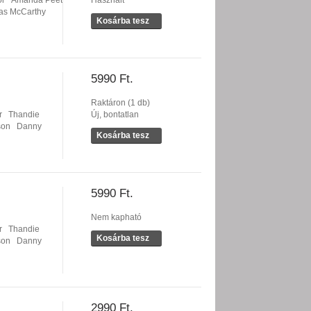
or
Amanda Peet
Használt
s McCarthy
Kosárba tesz
5990 Ft.
Raktáron (1 db)
r
Thandie
Új, bontatlan
son
Danny
Kosárba tesz
5990 Ft.
Nem kapható
r
Thandie
Kosárba tesz
son
Danny
2990 Ft.