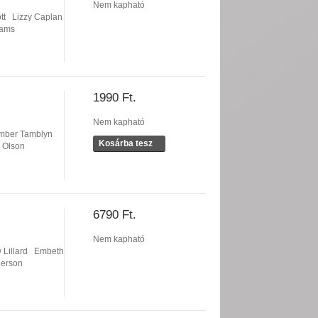
Nem kapható
tt
Lizzy Caplan
iams
1990 Ft.
Nem kapható
mber Tamblyn
Kosárba tesz
 Olson
6790 Ft.
Nem kapható
 Lillard
Embeth
derson