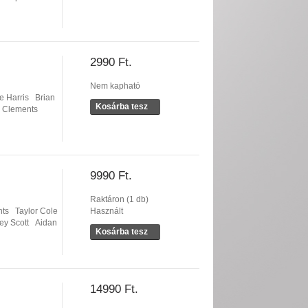
2990 Ft.
Nem kapható
e Harris
Brian
Kosárba tesz
l Clements
9990 Ft.
Raktáron (1 db)
nts
Taylor Cole
Használt
ey Scott
Aidan
Kosárba tesz
14990 Ft.