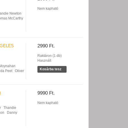
Nem kapható
andie Newton
omas McCarthy
NGELES
2990 Ft.
Raktáron (1 db)
Használt
 Moynahan
Kosárba tesz
da Peet
Oliver
)
9990 Ft.
Nem kapható
r
Thandie
son
Danny