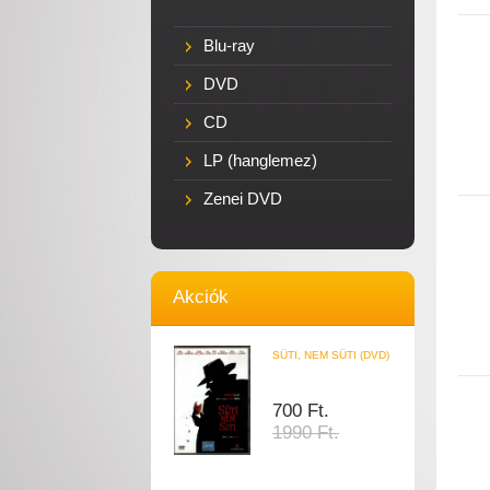
Blu-ray
DVD
CD
LP (hanglemez)
Zenei DVD
Akciók
SÜTI, NEM SÜTI (DVD)
700 Ft.
1990 Ft.