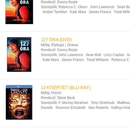
Rendező:
Danny Boyle
Szereplők:
Rebecca C. Olson
John Lawrence
Sean Bo
Amber Tamblyn
Kate Mara
James Franco
Treat Will
127 ÓRA (DVD)
Műfaj:
Életrajzi
Dráma
Rendező:
Danny Boyle
Szereplők:
John Lawrence
Sean Bott
Lizzy Caplan
A
Kate Mara
James Franco
Treat Williams
Rebecca C.
13 KÍSÉRTET (BLU-RAY)
Műfaj:
Horror
Rendező:
Steve Beck
Szereplők:
F. Murray Abraham
Tony Shalhoub
Matthew
Davidtz
Shannon Elizabeth
Alec Roberts
Kathryn An