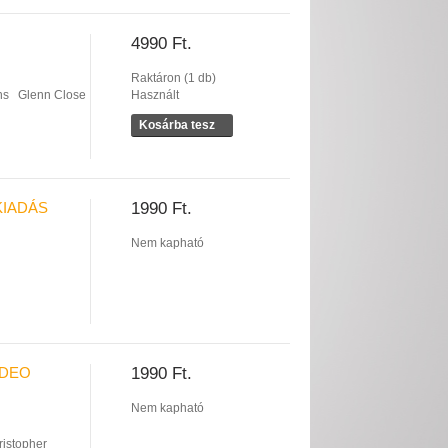
4990 Ft.
Raktáron (1 db)
ns
Glenn Close
Használt
Kosárba tesz
KIADÁS
1990 Ft.
Nem kapható
IDEO
1990 Ft.
Nem kapható
ristopher