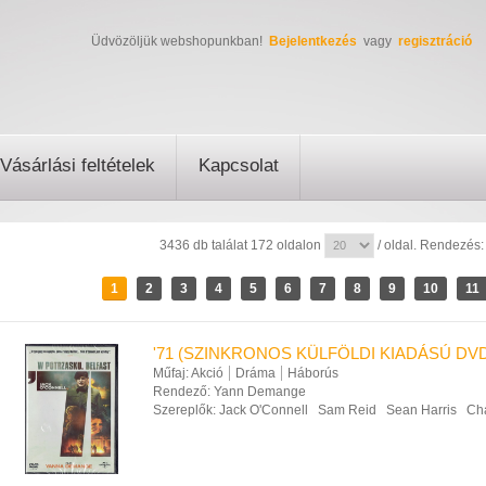
Üdvözöljük webshopunkban!
Bejelentkezés
vagy
regisztráció
Vásárlási feltételek
Kapcsolat
3436 db találat 172 oldalon
/ oldal. Rendezés
1
2
3
4
5
6
7
8
9
10
11
'71 (SZINKRONOS KÜLFÖLDI KIADÁSÚ DV
Műfaj:
Akció
Dráma
Háborús
Rendező:
Yann Demange
Szereplők:
Jack O'Connell
Sam Reid
Sean Harris
Cha