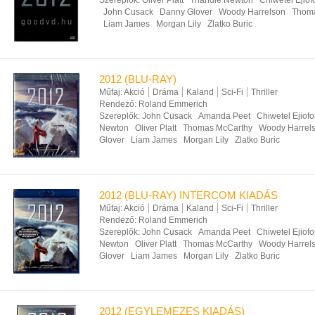
Szereplők:
Oliver Platt
Thandie Newton
Chiwetel Ejiof
John Cusack
Danny Glover
Woody Harrelson
Thoma
Liam James
Morgan Lily
Zlatko Buric
2012 (BLU-RAY)
Műfaj:
Akció
Dráma
Kaland
Sci-Fi
Thriller
Rendező:
Roland Emmerich
Szereplők:
John Cusack
Amanda Peet
Chiwetel Ejiofo
Newton
Oliver Platt
Thomas McCarthy
Woody Harrel
Glover
Liam James
Morgan Lily
Zlatko Buric
2012 (BLU-RAY) INTERCOM KIADÁS
Műfaj:
Akció
Dráma
Kaland
Sci-Fi
Thriller
Rendező:
Roland Emmerich
Szereplők:
John Cusack
Amanda Peet
Chiwetel Ejiofo
Newton
Oliver Platt
Thomas McCarthy
Woody Harrel
Glover
Liam James
Morgan Lily
Zlatko Buric
2012 (EGYLEMEZES KIADÁS)