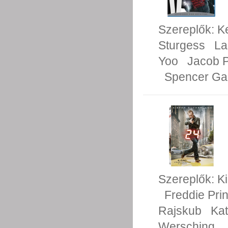
Szereplők:
K
Sturgess
La
Yoo
Jacob P
Spencer Gar
Szereplők:
Ki
Freddie Prin
Rajskub
Kat
Wersching