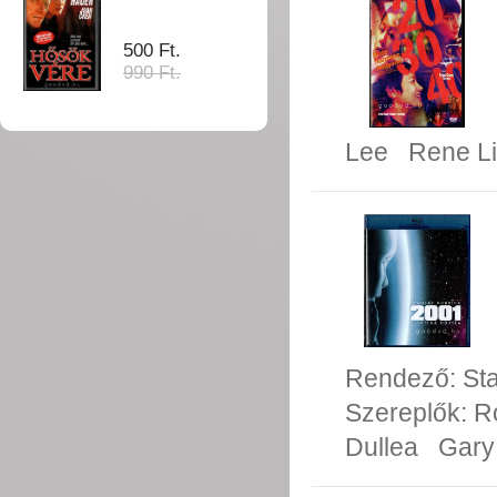
500 Ft.
990 Ft.
Lee
Rene L
Rendező:
St
Szereplők:
R
Dullea
Gary