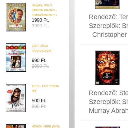
HAWAII, OSLO
(ODEON KIADÁS -
Rendező:
Ter
SORSZÁMOZOTT)
1990 Ft.
Szereplők:
Br
3990 Ft.
Christophe
SÜLT, ZÖLD
PARADICSOM
990 Ft.
2990 Ft.
TESS - EGY TISZTA
Rendező:
St
NŐ
500 Ft.
Szereplők:
S
990 Ft.
Murray Abra
HŐSÖK VÉRE (DVD)