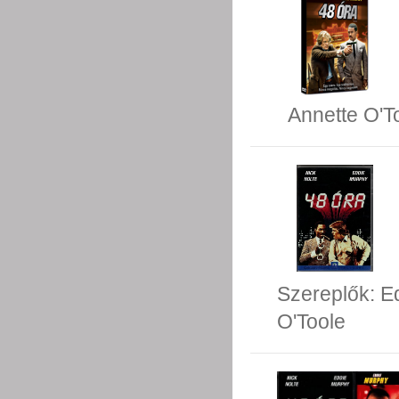
Annette O'T
Szereplők:
E
O'Toole