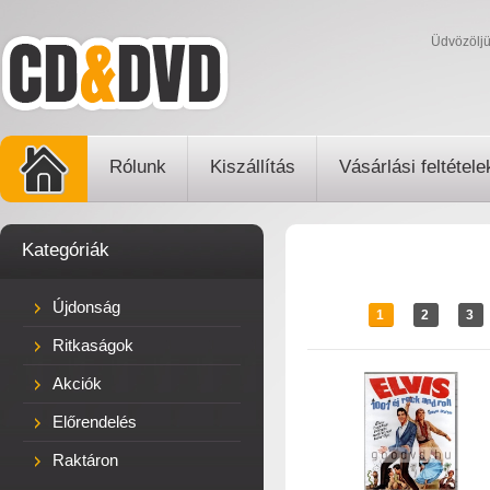
Üdvözölj
Rólunk
Kiszállítás
Vásárlási feltétele
Kategóriák
Újdonság
1
2
3
Ritkaságok
Akciók
Előrendelés
Raktáron