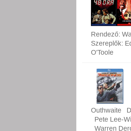
Rendező:
Wal
Szereplők:
E
O'Toole
Outhwaite
D
Pete Lee-Wi
Warren Der