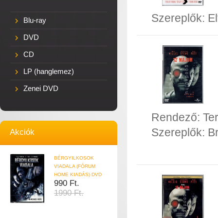
Szereplők:
El
Blu-ray
DVD
CD
LP (hanglemez)
Zenei DVD
Rendező:
Ter
Szereplők:
Br
Akciók
BÉRGYILKOSOK
VIADALA (FÓRUM
HOME KIADÁS) DVD
990 Ft.
1990 Ft.